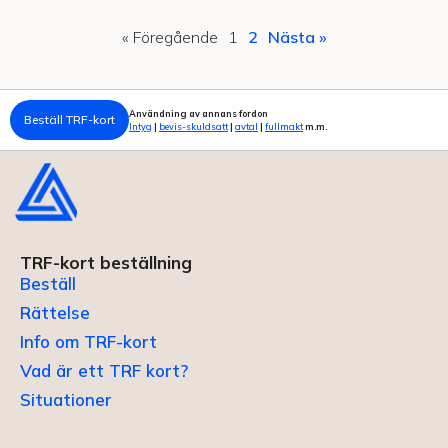
« Föregående
1
2
Nästa »
Användning av annans fordon
Beställ TRF-kort
Intyg
|
bevis-skuldsatt
|
avtal
|
fullmakt
m.m.
TRF-kort beställning
Beställ
Rättelse
Info om TRF-kort
Vad är ett TRF kort?
Situationer