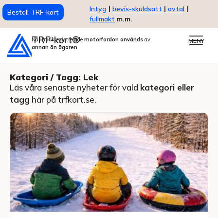
Intyg
|
bevis-skuldsatt
|
avtal
|
Beställ TRF-kort
fullmakt
m.m.
TRF-kort®
När trafikregistrerade
motorfordon används
av
MENY
annan än ägaren
Kategori / Tagg: Lek
Läs våra senaste nyheter för vald
kategori eller
tagg
här på trfkort.se.