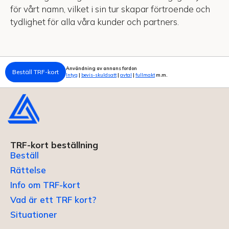
för vårt namn, vilket i sin tur skapar förtroende och
tydlighet för alla våra kunder och partners.
Användning av annans fordon
Beställ TRF-kort
Intyg
|
bevis-skuldsatt
|
avtal
|
fullmakt
m.m.
TRF-kort beställning
Beställ
Rättelse
Info om TRF-kort
Vad är ett TRF kort?
Situationer