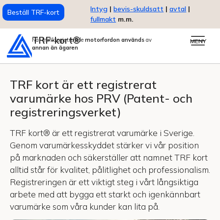
Intyg
|
bevis-skuldsatt
|
avtal
|
Beställ TRF-kort
fullmakt
m.m.
TRF-kort®
När trafikregistrerade
motorfordon används
av
MENY
annan än ägaren
TRF kort är ett registrerat
varumärke hos PRV (Patent- och
registreringsverket)
TRF kort® är ett registrerat varumärke i Sverige.
Genom varumärkesskyddet stärker vi vår position
på marknaden och säkerställer att namnet TRF kort
alltid står för kvalitet, pålitlighet och professionalism.
Registreringen är ett viktigt steg i vårt långsiktiga
arbete med att bygga ett starkt och igenkännbart
varumärke som våra kunder kan lita på.