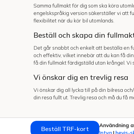
Samma fullmakt för dig som ska köra utomla
engelskspråkig version säkerställer vi att f
flexibilitet när du kör bil utomlands.
Beställ och skapa din fullmak
Det går snabbt och enkelt att beställa en f
och effektiv, vilket innebär att du kan få d
få din fullmakt färdigställd utan krångel. V
Vi önskar dig en trevlig resa
Vi önskar dig all lycka till på din bilresa o
din resa fullt ut. Trevlig resa och må du f
Användning a
Beställ TRF-kort
Intyg
|
bevis-s