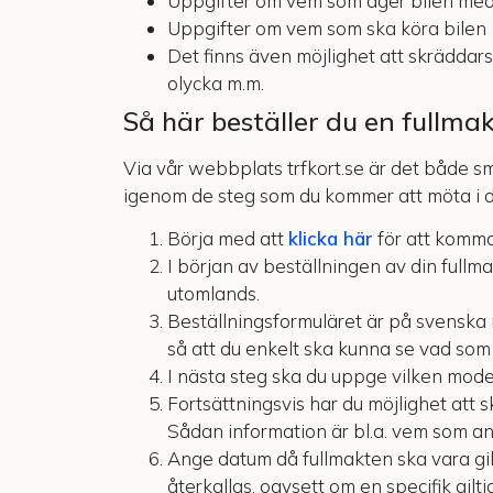
Uppgifter om vem som äger bilen med 
Uppgifter om vem som ska köra bilen
Det finns även möjlighet att skräddars
olycka m.m.
Så här beställer du en fullma
Via vår webbplats trfkort.se är det både sm
igenom de steg som du kommer att möta i de
Börja med att
klicka här
för att komma
I början av beställningen av din full
utomlands.
Beställningsformuläret är på svenska
så att du enkelt ska kunna se vad som
I nästa steg ska du uppge vilken model
Fortsättningsvis har du möjlighet att 
Sådan information är bl.a. vem som ansv
Ange datum då fullmakten ska vara gilti
återkallas, oavsett om en specifik gilti