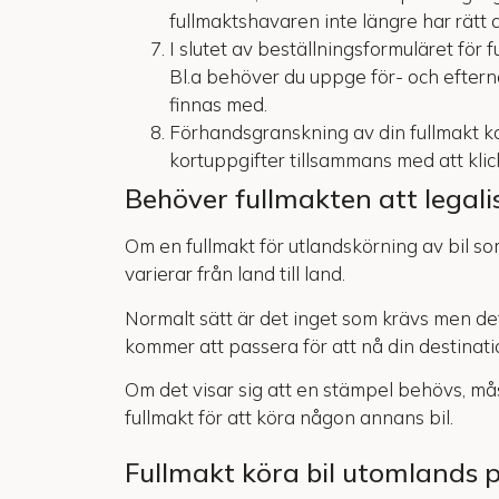
fullmaktshavaren inte längre har rätt a
I slutet av beställningsformuläret fö
Bl.a behöver du uppge för- och efter
finnas med.
Förhandsgranskning av din fullmakt ko
kortuppgifter tillsammans med att kli
Behöver fullmakten att legali
Om en fullmakt för utlandskörning av bil s
varierar från land till land.
Normalt sätt är det inget som krävs men det 
kommer att passera för att nå din destinat
Om det visar sig att en stämpel behövs, må
fullmakt för att köra någon annans bil.
Fullmakt köra bil utomlands 