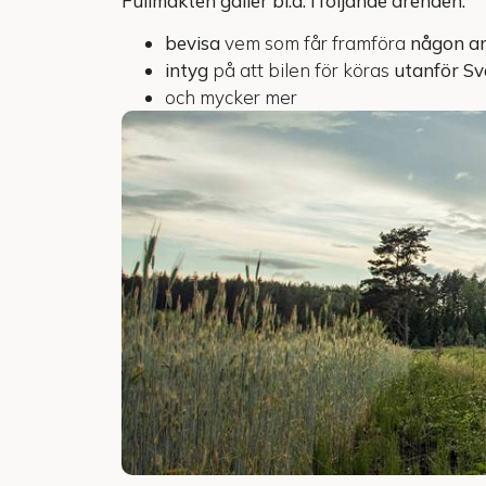
Fullmakten gäller bl.a. i följande ärenden.
bevisa
vem som får framföra
någon a
intyg
på att bilen för köras
utanför Sv
och mycker mer