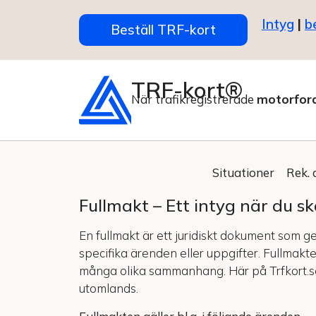
Intyg
|
b
Beställ TRF-kort
TRF-kort®
När trafikregistrerade
motorfor
Situationer
Rek. 
Fullmakt – Ett intyg när du 
En fullmakt är ett juridiskt dokument som g
specifika ärenden eller uppgifter. Fullmakt
många olika sammanhang. Här på Trfkort.se h
utomlands.