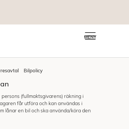
MENY
resavtal
Bilpolicy
nan
 persons (fullmaktsgivarens) räkning i
tagaren får utföra och kan användas i
som lånar en bil och ska använda/köra den