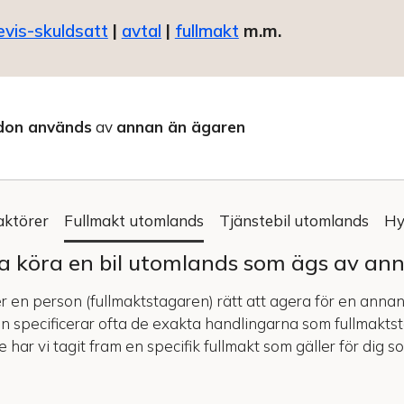
evis-skuldsatt
|
avtal
|
fullmakt
m.m.
don används
av
annan än ägaren
aktörer
Fullmakt utomlands
Tjänstebil utomlands
Hy
ska köra en bil utomlands som ägs av an
er en person (fullmaktstagaren) rätt att agera för en annan
en specificerar ofta de exakta handlingarna som fullmakts
ar vi tagit fram en specifik fullmakt som gäller för dig 