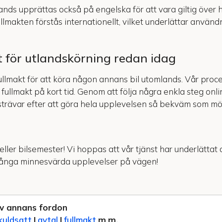
nds upprättas också på engelska för att vara giltig över h
ullmakten förstås internationellt, vilket underlättar använd
t för utlandskörning redan idag
ullmakt för att köra någon annans bil utomlands. Vår proc
in fullmakt på kort tid. Genom att följa några enkla steg on
i strävar efter att göra hela upplevelsen så bekväm som möj
ch/eller bilsemester! Vi hoppas att vår tjänst har underlätta
å många minnesvärda upplevelser på vägen!
v annans fordon
kuldsatt
|
avtal
|
fullmakt
m.m.