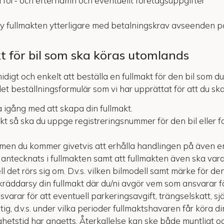
för- och efternamn och eventuellt företagsuppgifter
y fullmakten ytterligare med betalningskrav avseenden park
kt för bil som ska köras utomlands
idigt och enkelt att beställa en fullmakt för den bil som d
t beställningsformulär som vi har upprättat för att du ska
 igång med att skapa din fullmakt.
makt så ska du uppge registreringsnummer för den bil elle
 men du kommer givetvis att erhålla handlingen på även e
 antecknats i fullmakten samt att fullmakten även ska vara
l det rörs sig om. D.v.s. vilken bilmodell samt märke för d
skräddarsy din fullmakt där du/ni avgör vem som ansvarar f
arar för att eventuell parkeringsavgift, trängselskatt, sjä
g, d.v.s. under vilka perioder fullmaktshavaren får köra din
ghetstid har angetts. Återkallelse kan ske både muntligt och 