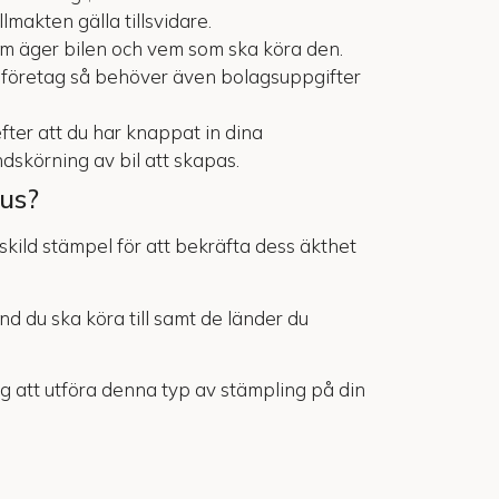
lmakten gälla tillsvidare.
som äger bilen och vem som ska köra den.
t företag så behöver även bolagsuppgifter
ter att du har knappat in dina
dskörning av bil att skapas.
cus?
kild stämpel för att bekräfta dess äkthet
and du ska köra till samt de länder du
g att utföra denna typ av stämpling på din