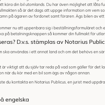
tt köra din bil utomlands. Du har även möjlighet att låta ful
r fullmakten så är det dags att uppge information om vem 
namn på ägaren av fordonet samt föraren. Ägs bilen av et
mmer nu att uppenbara sig i beställningsformuläret och ef
cka på betalningsknappen så kommer din fullmakt för utlan
seras? D.v.s. stämplas av Notarius Publi
om ska användas i ett annat land och om det behövs en särs
är viktigt att du själv tar reda på vad som gäller för det l
ion när du kör med en bil som ägs av någon annan.
ste du kontakta en Notarius Publicus, en jurist med uppdra
på engelska