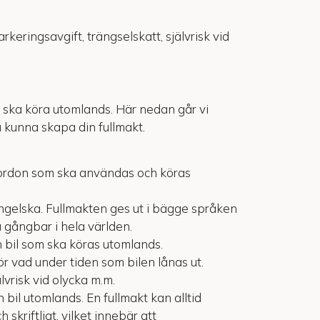
eringsavgift, trängselskatt, självrisk vid
u ska köra utomlands. Här nedan går vi
 kunna skapa din fullmakt.
r fordon som ska användas och köras
ngelska. Fullmakten ges ut i bägge språken
 gångbar i hela världen.
en bil som ska köras utomlands.
ör vad under tiden som bilen lånas ut.
lvrisk vid olycka m.m.
 bil utomlands. En fullmakt kan alltid
skriftligt, vilket innebär att