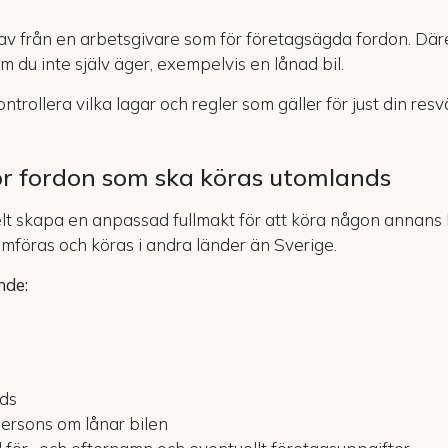
av från en arbetsgivare som för företagsägda fordon. Där
m du inte själv äger, exempelvis en lånad bil.
trollera vilka lagar och regler som gäller för just din res
för fordon som ska köras utomlands
lt skapa en anpassad fullmakt för att köra någon annans b
framföras och köras i andra länder än Sverige.
nde:
nds
ersons om lånar bilen