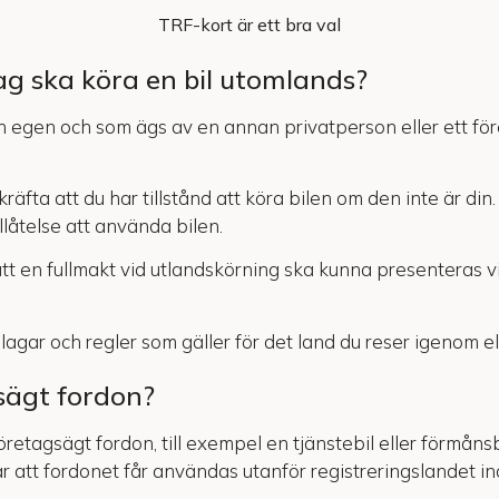
TRF-kort är ett bra val
ag ska köra en bil utomlands?
in egen och som ägs av en annan privatperson eller ett fö
ta att du har tillstånd att köra bilen om den inte är din.
illåtelse att använda bilen.
tt en fullmakt vid utlandskörning ska kunna presenteras vid
 lagar och regler som gäller för det land du reser igenom elle
sägt fordon?
retagsägt fordon, till exempel en tjänstebil eller förmånsb
 att fordonet får användas utanför registreringslandet ino