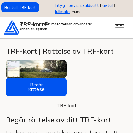
Intyg
|
bevis-skuldsatt
|
avtal
|
Beställ TRF-kort
fullmakt
m.m.
TRF-kort®
När trafikregistrerade
motorfordon används
av
MENY
annan än ägaren
TRF-kort | Rättelse av TRF-kort
Begär
rättelse
TRF-kort
Begär rättelse av ditt TRF-kort
Här kan du begära rättelse av uppgifter i ditt TRF-