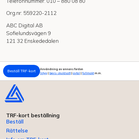
Telefonnummer: 010 – 880 08 80
Org.nr: 559220-2112
ABC Digital AB
Sofielundsvägen 9
121 32 Enskededalen
Användning av annans fordon
Beställ TRF-kort
Intyg
|
bevis-skuldsatt
|
avtal
|
fullmakt
m.m.
TRF-kort beställning
Beställ
Rättelse