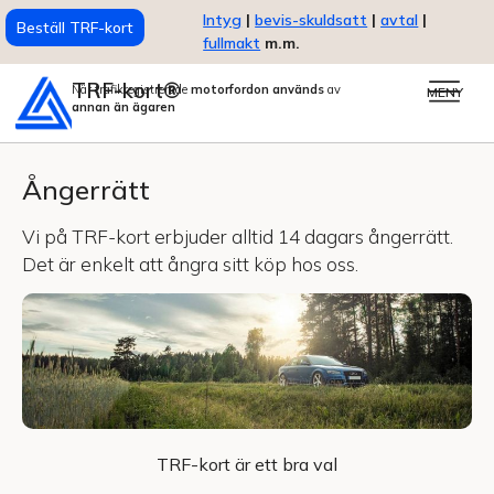
Intyg
|
bevis-skuldsatt
|
avtal
|
Beställ TRF-kort
fullmakt
m.m.
TRF-kort®
När trafikregistrerade
motorfordon används
av
MENY
annan än ägaren
Ångerrätt
Vi på TRF-kort erbjuder alltid 14 dagars ångerrätt.
Det är enkelt att ångra sitt köp hos oss.
TRF-kort är ett bra val