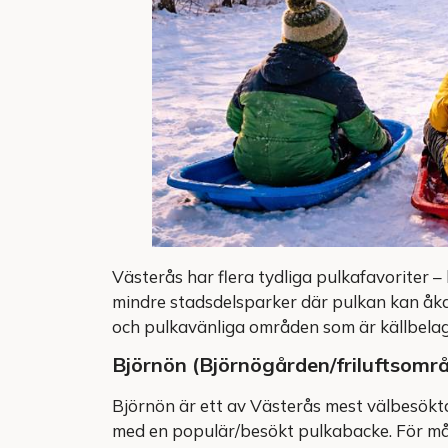
Västerås har flera tydliga pulkafavoriter –
mindre stadsdelsparker där pulkan kan åka
och pulkavänliga områden som är källbelagd
Björnön (Björnögården/friluftsomr
Björnön är ett av Västerås mest välbesökta
med en populär/besökt pulkabacke. För mång