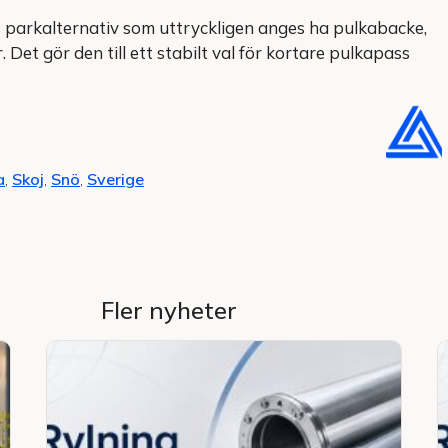
t parkalternativ som uttryckligen anges ha pulkabacke,
 Det gör den till ett stabilt val för kortare pulkapass
a
,
Skoj
,
Snö
,
Sverige
Fler nyheter