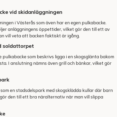
cke vid skidanläggningen
ingen i Västerås som även har en egen pulkabacke.
er anläggningens öppettider, vilket gör den till ett av
 vill veta att backen faktiskt är igång.
d soldattorpet
e pulkabacke som beskrivs ligga i en skogsglänta bakom
a. I anslutning nämns även grill och bänkar, vilket gör
park
 som en stadsdelspark med skogsklädda kullar där barn
 gör den till ett bra näralternativ när man vill slippa
ke