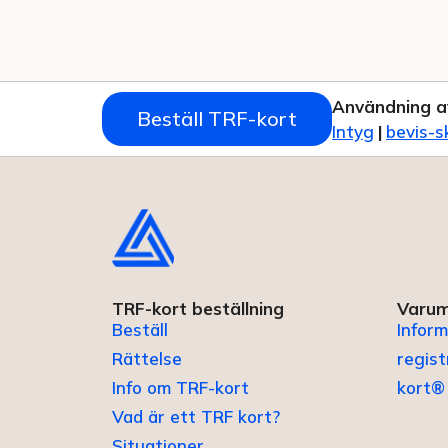
Användning a
Beställ TRF-kort
Intyg
|
bevis-s
TRF-kort beställning
Varum
Beställ
Inform
Rättelse
regis
Info om TRF-kort
kort®
Vad är ett TRF kort?
Situationer