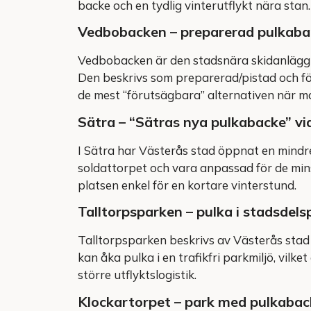
backe och en tydlig vinterutflykt nära stan.
Vedbobacken – preparerad pulkaba
Vedbobacken är den stadsnära skidanläggn
Den beskrivs som preparerad/pistad och följ
de mest “förutsägbara” alternativen när man
Sätra – “Sätras nya pulkabacke” vi
I Sätra har Västerås stad öppnat en mindr
soldattorpet och vara anpassad för de minst
platsen enkel för en kortare vinterstund.
Talltorpsparken – pulka i stadsdels
Talltorpsparken beskrivs av Västerås stad
kan åka pulka i en trafikfri parkmiljö, vilket
större utflyktslogistik.
Klockartorpet – park med pulkabac