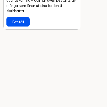
utlands­körning – och har även beställts av
många som lånar ut sina fordon till
skuldsatta.
Beställ