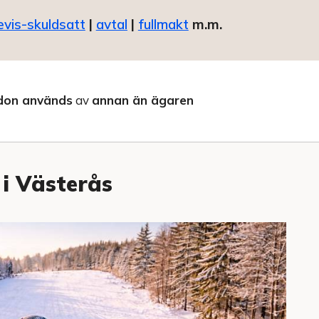
evis-skuldsatt
|
avtal
|
fullmakt
m.m.
don används
av
annan än ägaren
i Västerås