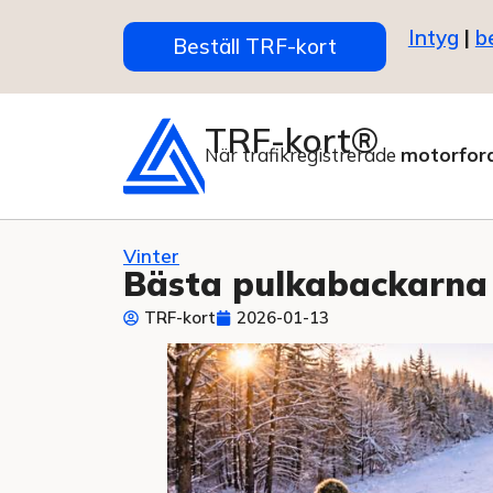
Intyg
|
b
Beställ TRF-kort
TRF-kort®
När trafikregistrerade
motorfor
Vinter
Bästa pulkabackarna 
TRF-kort
2026-01-13