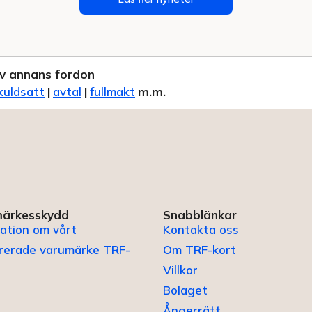
v annans fordon
kuldsatt
|
avtal
|
fullmakt
m.m.
ärkesskydd
Snabblänkar
ation om vårt
Kontakta oss
trerade varumärke TRF-
Om TRF-kort
Villkor
Bolaget
Ångerrätt