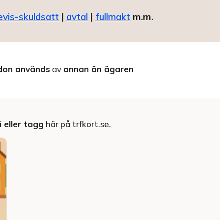
evis-skuldsatt
|
avtal
|
fullmakt
m.m.
don används
av
annan än ägaren
 eller tagg
här på trfkort.se.