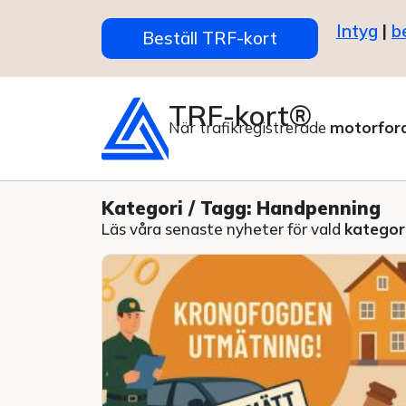
Intyg
|
b
Beställ TRF-kort
TRF-kort®
När trafikregistrerade
motorfor
Kategori / Tagg: Handpenning
Läs våra senaste nyheter för vald
kategori