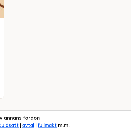
v annans fordon
kuldsatt
|
avtal
|
fullmakt
m.m.