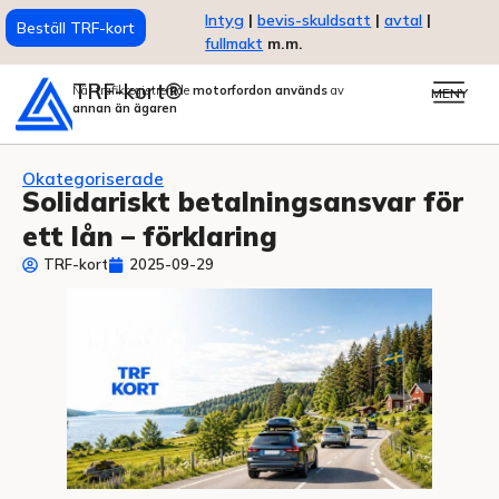
Intyg
|
bevis-skuldsatt
|
avtal
|
Beställ TRF-kort
fullmakt
m.m.
TRF-kort®
När trafikregistrerade
motorfordon används
av
MENY
annan än ägaren
Okategoriserade
Solidariskt betalningsansvar för
ett lån – förklaring
TRF-kort
2025-09-29