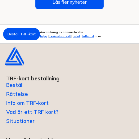
Läs fler nyheter
Användning av annans fordon
Beställ TRF-kort
Intyg
|
bevis-skuldsatt
|
avtal
|
fullmakt
m.m.
TRF-kort beställning
Beställ
Rättelse
Info om TRF-kort
Vad är ett TRF kort?
Situationer