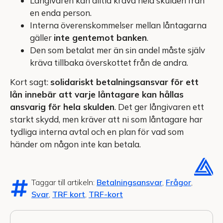
Långivaren kan alltid kräva hela skulden från
en enda person.
Interna överenskommelser mellan låntagarna
gäller
inte gentemot banken
.
Den som betalat mer än sin andel måste själv
kräva tillbaka överskottet från de andra.
Kort sagt:
solidariskt betalningsansvar för ett
lån innebär att varje låntagare kan hållas
ansvarig för hela skulden
. Det ger långivaren ett
starkt skydd, men kräver att ni som låntagare har
tydliga interna avtal och en plan för vad som
händer om någon inte kan betala.
Taggar till artikeln:
Betalningsansvar
,
Frågor
,
Svar
,
TRF kort
,
TRF-kort