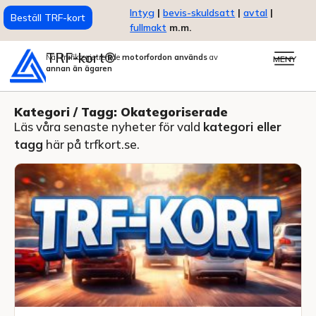
Intyg
|
bevis-skuldsatt
|
avtal
|
Beställ TRF-kort
fullmakt
m.m.
TRF-kort®
När trafikregistrerade
motorfordon används
av
MENY
annan än ägaren
Kategori / Tagg: Okategoriserade
Läs våra senaste nyheter för vald
kategori eller
tagg
här på trfkort.se.