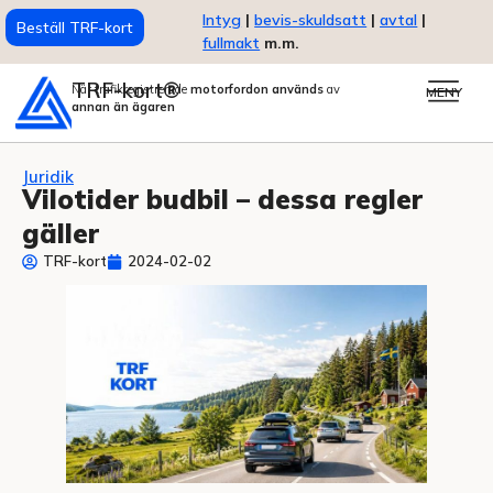
Intyg
|
bevis-skuldsatt
|
avtal
|
Beställ TRF-kort
fullmakt
m.m.
TRF-kort®
När trafikregistrerade
motorfordon används
av
MENY
annan än ägaren
Juridik
Vilotider budbil – dessa regler
gäller
TRF-kort
2024-02-02