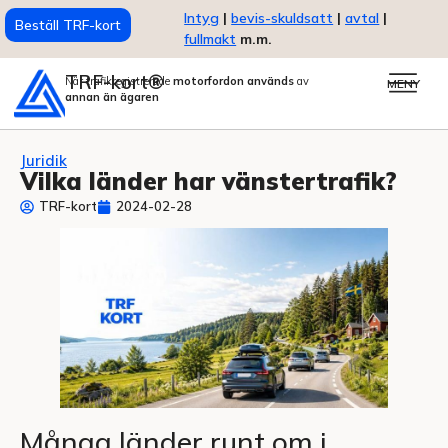
Intyg
|
bevis-skuldsatt
|
avtal
|
Beställ TRF-kort
fullmakt
m.m.
TRF-kort®
När trafikregistrerade
motorfordon används
av
MENY
annan än ägaren
Juridik
Vilka länder har vänstertrafik?
TRF-kort
2024-02-28
Många länder runt om i