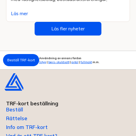
Läs mer
Läs fler nyheter
Användning av annans fordon
Beställ TRF-kort
Intyg
|
bevis-skuldsatt
|
avtal
|
fullmakt
m.m.
TRF-kort beställning
Beställ
Rättelse
Info om TRF-kort
Vad är ett TRF kort?