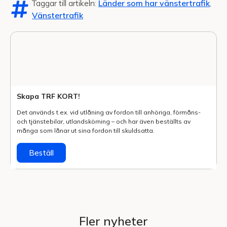
Taggar till artikeln:
Länder som har vänstertrafik
,
Vänstertrafik
Skapa TRF KORT!
Det används t.ex. vid utlåning av fordon till anhöriga, förmåns-
och tjänstebilar, utlands­körning – och har även beställts av
många som lånar ut sina fordon till skuldsatta.
Beställ
Fler nyheter