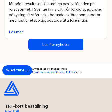
för både resultatet, kostnaden och livslängden på
rörsystemet. I Sverige finns allt från lokala specialister
på rylning till större rikstäckande aktörer som arbetar
med fastighetsbolag, bostadsrättsföreningar,
Läs mer
Läs fler nyheter
Användning av annans fordon
Beställ TRF-kort
Intyg
|
bevis-skuldsatt
|
avtal
|
fullmakt
m.m.
TRF-kort beställning
Beställ