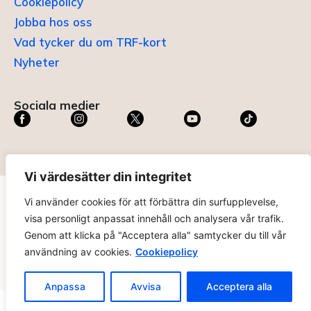
Cookiepolicy
Jobba hos oss
Vad tycker du om TRF-kort
Nyheter
Sociala medier
Vi värdesätter din integritet
Vi använder cookies för att förbättra din surfupplevelse,
TRF KORT®
är ett registrerat varumärke som innehas av
visa personligt anpassat innehåll och analysera vår trafik.
ABC Digital AB (nr 636465) hos
Patent- och
Genom att klicka på "Acceptera alla" samtycker du till vår
registreringsverket
.
användning av cookies.
Cookiepolicy
trfkort.se – materialet på webbplatsen får ej kopieras utan
tillåtelse. Alla priser anges ink. moms. 14 dagars ångerrätt.
Anpassa
Avvisa
Acceptera alla
Ändra Cookie-inställningar >