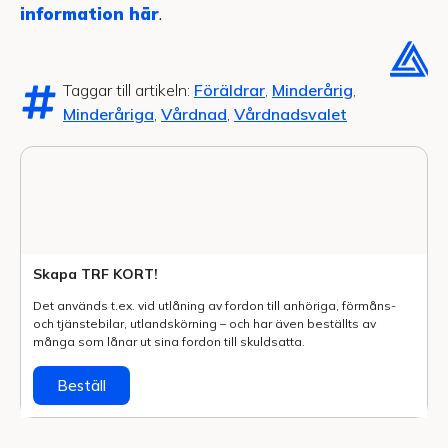
information här
.
Taggar till artikeln:
Föräldrar
,
Minderårig
,
Minderåriga
,
Vårdnad
,
Vårdnadsvalet
Skapa TRF KORT!
Det används t.ex. vid utlåning av fordon till anhöriga, förmåns-
och tjänstebilar, utlands­körning – och har även beställts av
många som lånar ut sina fordon till skuldsatta.
Beställ