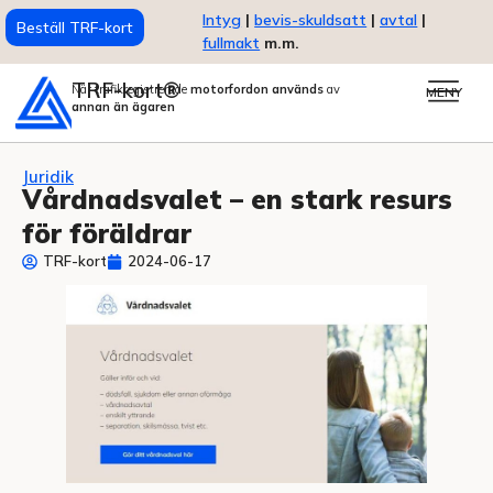
Intyg
|
bevis-skuldsatt
|
avtal
|
Beställ TRF-kort
fullmakt
m.m.
TRF-kort®
När trafikregistrerade
motorfordon används
av
MENY
annan än ägaren
Juridik
Vårdnadsvalet – en stark resurs
för föräldrar
TRF-kort
2024-06-17