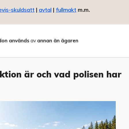
evis-skuldsatt
|
avtal
|
fullmakt
m.m.
don används
av
annan än ägaren
ktion är och vad polisen har