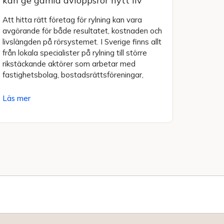
kan ge gamla avloppsrör nytt liv
Att hitta rätt företag för rylning kan vara
avgörande för både resultatet, kostnaden och
livslängden på rörsystemet. I Sverige finns allt
från lokala specialister på rylning till större
rikstäckande aktörer som arbetar med
fastighetsbolag, bostadsrättsföreningar,
Läs mer