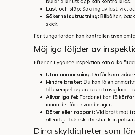
buller eller utsläpp kan kontrolleras.
Last och släp:
Säkring av last, vikt o
Säkerhetsutrustning:
Bilbälten, back
skick.
För tunga fordon kan kontrollen även omfatt
Möjliga följder av inspekt
Efter en flygande inspektion kan olika åtg
Utan anmärkning:
Du får köra vidare
Mindre brister:
Du kan få en anmärknin
till exempel reparera en trasig lampa 
Allvarliga fel:
Fordonet kan få
körför
innan det får användas igen.
Böter eller rapport:
Vid brott mot tra
allvarliga tekniska brister, kan polise
Dina skyldigheter som för