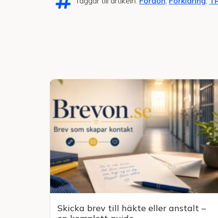
Taggar till artikeln:
Fordon
,
Förklaring
,
TR
Skicka brev till häkte eller anstalt –