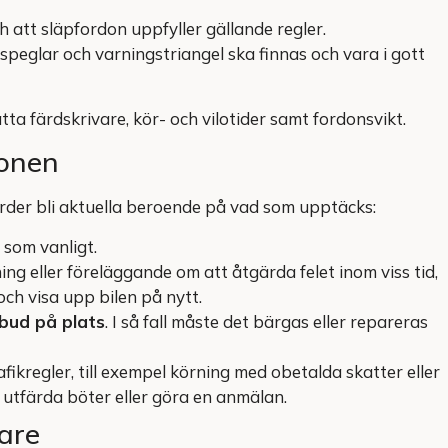
ch att släpfordon uppfyller gällande regler.
speglar och varningstriangel ska finnas och vara i gott
a färdskrivare, kör- och vilotider samt fordonsvikt.
ionen
ärder bli aktuella beroende på vad som upptäcks:
 som vanligt.
g eller föreläggande om att åtgärda felet inom viss tid,
och visa upp bilen på nytt.
bud på plats
. I så fall måste det bärgas eller repareras
fikregler, till exempel körning med obetalda skatter eller
n utfärda böter eller göra en anmälan.
are