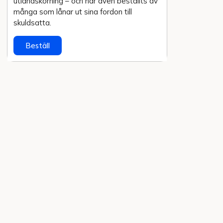
utlands­körning – och har även beställts av
många som lånar ut sina fordon till
skuldsatta.
Beställ