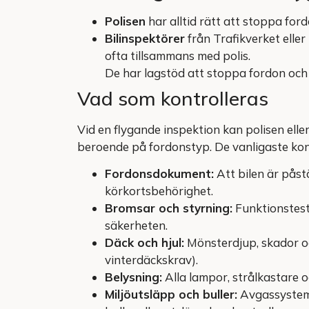
Polisen
har alltid rätt att stoppa fordo
Bilinspektörer
från Trafikverket elle
ofta tillsammans med polis.
De har lagstöd att stoppa fordon och
Vad som kontrolleras
Vid en flygande inspektion kan polisen elle
beroende på fordonstyp. De vanligaste kont
Fordonsdokument:
Att bilen är påstä
körkortsbehörighet.
Bromsar och styrning:
Funktionstest 
säkerheten.
Däck och hjul:
Mönsterdjup, skador o
vinterdäckskrav).
Belysning:
Alla lampor, strålkastare o
Miljöutsläpp och buller:
Avgassystem,