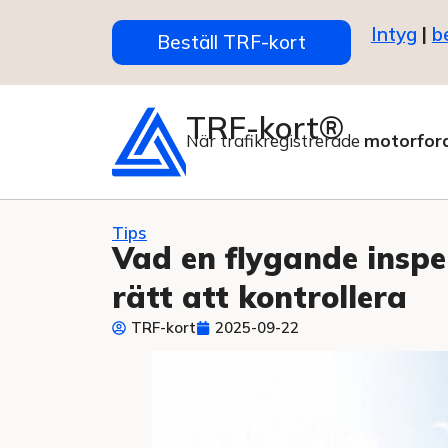
Intyg
|
b
Beställ TRF-kort
TRF-kort®
När trafikregistrerade
motorfor
Tips
Vad en flygande inspe
rätt att kontrollera
TRF-kort
2025-09-22