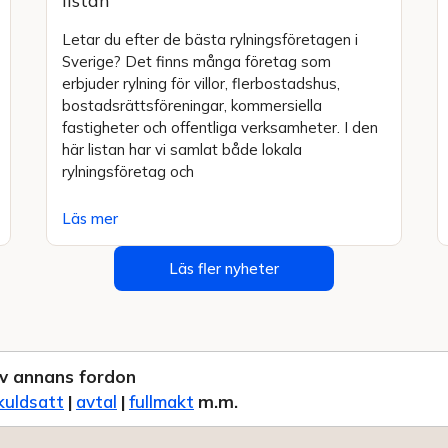
listan
Letar du efter de bästa rylningsföretagen i
Sverige? Det finns många företag som
erbjuder rylning för villor, flerbostadshus,
bostadsrättsföreningar, kommersiella
fastigheter och offentliga verksamheter. I den
här listan har vi samlat både lokala
rylningsföretag och
Läs mer
Läs fler nyheter
v annans fordon
kuldsatt
|
avtal
|
fullmakt
m.m.