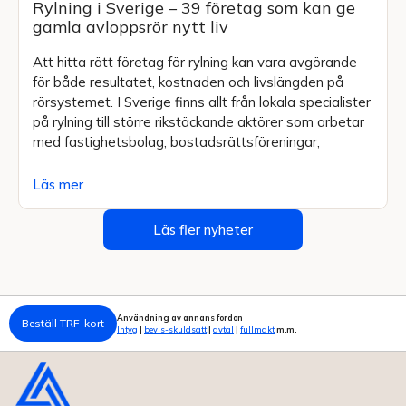
Rylning i Sverige – 39 företag som kan ge
gamla avloppsrör nytt liv
Att hitta rätt företag för rylning kan vara avgörande
för både resultatet, kostnaden och livslängden på
rörsystemet. I Sverige finns allt från lokala specialister
på rylning till större rikstäckande aktörer som arbetar
med fastighetsbolag, bostadsrättsföreningar,
Läs mer
Läs fler nyheter
Användning av annans fordon
Beställ TRF-kort
Intyg
|
bevis-skuldsatt
|
avtal
|
fullmakt
m.m.