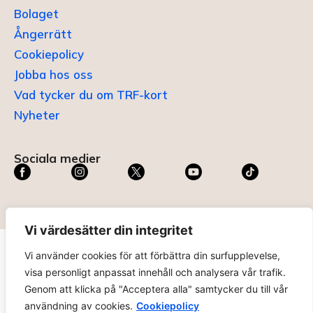
Bolaget
Ångerrätt
Cookiepolicy
Jobba hos oss
Vad tycker du om TRF-kort
Nyheter
Sociala medier
Vi värdesätter din integritet
Vi använder cookies för att förbättra din surfupplevelse,
TRF KORT®
är ett registrerat varumärke som innehas av
visa personligt anpassat innehåll och analysera vår trafik.
ABC Digital AB (nr 636465) hos
Patent- och
Genom att klicka på "Acceptera alla" samtycker du till vår
registreringsverket
.
användning av cookies.
Cookiepolicy