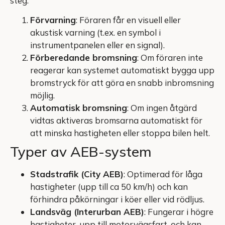
steg:
Förvarning
: Föraren får en visuell eller
akustisk varning (t.ex. en symbol i
instrumentpanelen eller en signal).
Förberedande bromsning
: Om föraren inte
reagerar kan systemet automatiskt bygga upp
bromstryck för att göra en snabb inbromsning
möjlig.
Automatisk bromsning
: Om ingen åtgärd
vidtas aktiveras bromsarna automatiskt för
att minska hastigheten eller stoppa bilen helt.
Typer av AEB-system
Stadstrafik (City AEB)
: Optimerad för låga
hastigheter (upp till ca 50 km/h) och kan
förhindra påkörningar i köer eller vid rödljus.
Landsväg (Interurban AEB)
: Fungerar i högre
hastigheter, upp till motorvägsfart, och kan