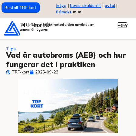
Intyg
|
bevis-skuldsatt
|
avtal
|
Beställ TRF-kort
fullmakt
m.m.
TRF-kort®
När trafikregistrerade
motorfordon används
av
MENY
annan än ägaren
Tips
Vad är autobroms (AEB) och hur
fungerar det i praktiken
TRF-kort
2025-09-22