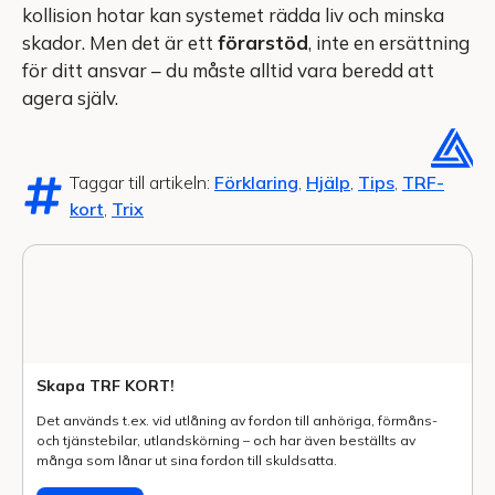
kollision hotar kan systemet rädda liv och minska
skador. Men det är ett
förarstöd
, inte en ersättning
för ditt ansvar – du måste alltid vara beredd att
agera själv.
Taggar till artikeln:
Förklaring
,
Hjälp
,
Tips
,
TRF-
kort
,
Trix
Skapa TRF KORT!
Det används t.ex. vid utlåning av fordon till anhöriga, förmåns-
och tjänstebilar, utlands­körning – och har även beställts av
många som lånar ut sina fordon till skuldsatta.