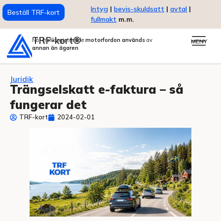
Intyg
|
bevis-skuldsatt
|
avtal
|
Beställ TRF-kort
fullmakt
m.m.
TRF-kort®
När trafikregistrerade
motorfordon används
av
MENY
annan än ägaren
Juridik
Trängselskatt e-faktura – så
fungerar det
TRF-kort
2024-02-01