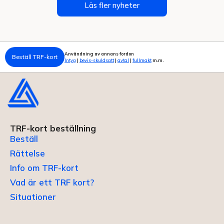
Läs fler nyheter
Användning av annans fordon
Beställ TRF-kort
Intyg
|
bevis-skuldsatt
|
avtal
|
fullmakt
m.m.
TRF-kort beställning
Beställ
Rättelse
Info om TRF-kort
Vad är ett TRF kort?
Situationer