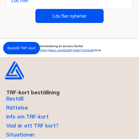
Läs mer
Läs fler nyheter
Användning av annans fordon
Beställ TRF-kort
Intyg
|
bevis-skuldsatt
|
avtal
|
fullmakt
m.m.
TRF-kort beställning
Beställ
Rättelse
Info om TRF-kort
Vad är ett TRF kort?
Situationer