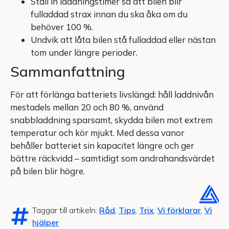
Ställ in laddningstimer så att bilen blir
fulladdad strax innan du ska åka om du
behöver 100 %.
Undvik att låta bilen stå fulladdad eller nästan
tom under längre perioder.
Sammanfattning
För att förlänga batteriets livslängd: håll laddnivån
mestadels mellan 20 och 80 %, använd
snabbladdning sparsamt, skydda bilen mot extrem
temperatur och kör mjukt. Med dessa vanor
behåller batteriet sin kapacitet längre och ger
bättre räckvidd – samtidigt som andrahandsvärdet
på bilen blir högre.
Taggar till artikeln:
Råd
,
Tips
,
Trix
,
Vi förklarar
,
Vi
hjälper