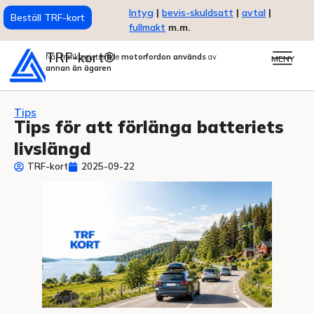
Intyg
|
bevis-skuldsatt
|
avtal
|
Beställ TRF-kort
fullmakt
m.m.
TRF-kort®
När trafikregistrerade
motorfordon används
av
MENY
annan än ägaren
Tips
Tips för att förlänga batteriets
livslängd
TRF-kort
2025-09-22