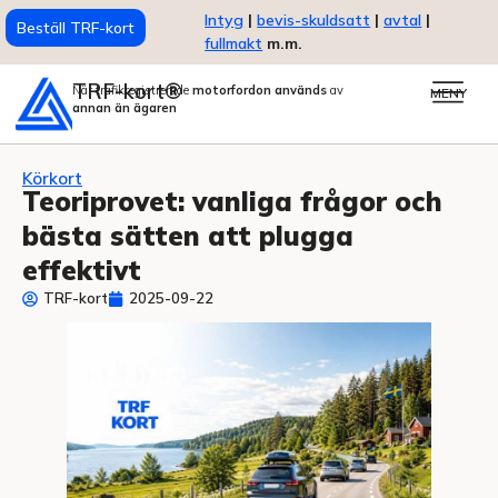
Intyg
|
bevis-skuldsatt
|
avtal
|
Beställ TRF-kort
fullmakt
m.m.
TRF-kort®
När trafikregistrerade
motorfordon används
av
MENY
annan än ägaren
Körkort
Teoriprovet: vanliga frågor och
bästa sätten att plugga
effektivt
TRF-kort
2025-09-22