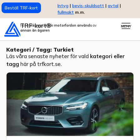
Intyg
|
bevis-skuldsatt
|
avtal
|
Beställ TRF-kort
fullmakt
m.m.
TRF-kort®
När trafikregistrerade
motorfordon används
av
MENY
annan än ägaren
Kategori / Tagg: Turkiet
Läs våra senaste nyheter för vald
kategori eller
tagg
här på trfkort.se.