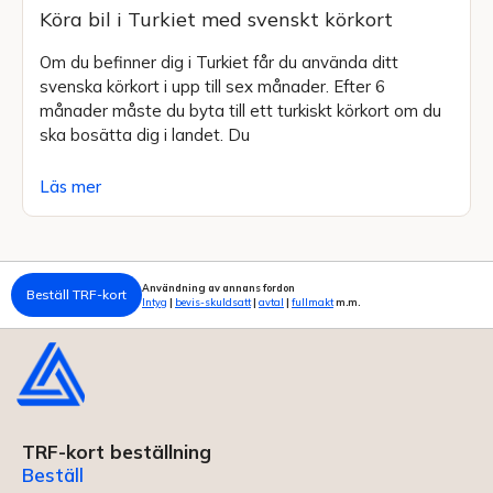
Köra bil i Turkiet med svenskt körkort
Om du befinner dig i Turkiet får du använda ditt
svenska körkort i upp till sex månader. Efter 6
månader måste du byta till ett turkiskt körkort om du
ska bosätta dig i landet. Du
Läs mer
Användning av annans fordon
Beställ TRF-kort
Intyg
|
bevis-skuldsatt
|
avtal
|
fullmakt
m.m.
TRF-kort beställning
Beställ