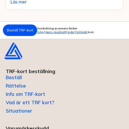
Läs mer
Användning av annans fordon
Beställ TRF-kort
Intyg
|
bevis-skuldsatt
|
avtal
|
fullmakt
m.m.
TRF-kort beställning
Beställ
Rättelse
Info om TRF-kort
Vad är ett TRF kort?
Situationer
Varumärkesskydd