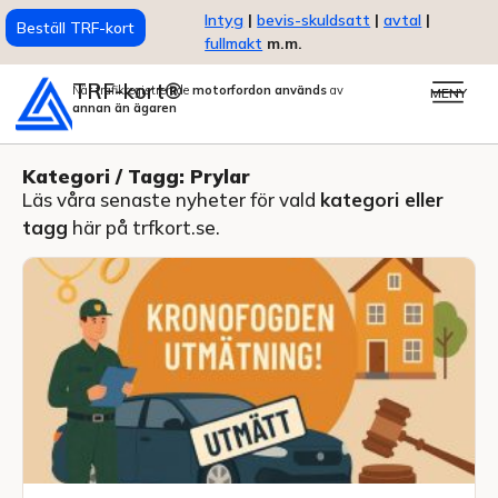
Intyg
|
bevis-skuldsatt
|
avtal
|
Beställ TRF-kort
fullmakt
m.m.
TRF-kort®
När trafikregistrerade
motorfordon används
av
MENY
annan än ägaren
Kategori / Tagg: Prylar
Läs våra senaste nyheter för vald
kategori eller
tagg
här på trfkort.se.