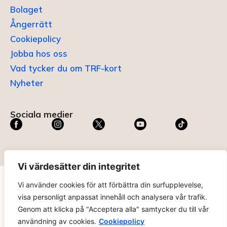
Bolaget
Ångerrätt
Cookiepolicy
Jobba hos oss
Vad tycker du om TRF-kort
Nyheter
Sociala medier
Vi värdesätter din integritet
Vi använder cookies för att förbättra din surfupplevelse,
TRF KORT®
är ett registrerat varumärke som innehas av
visa personligt anpassat innehåll och analysera vår trafik.
ABC Digital AB (nr 636465) hos
Patent- och
Genom att klicka på "Acceptera alla" samtycker du till vår
registreringsverket
.
användning av cookies.
Cookiepolicy