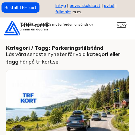
Intyg
|
bevis-skuldsatt
|
avtal
|
Beställ TRF-kort
fullmakt
m.m.
TRF-kort®
När trafikregistrerade
motorfordon används
av
MENY
annan än ägaren
Kategori / Tagg: Parkeringstillstånd
Läs våra senaste nyheter för vald
kategori eller
tagg
här på trfkort.se.