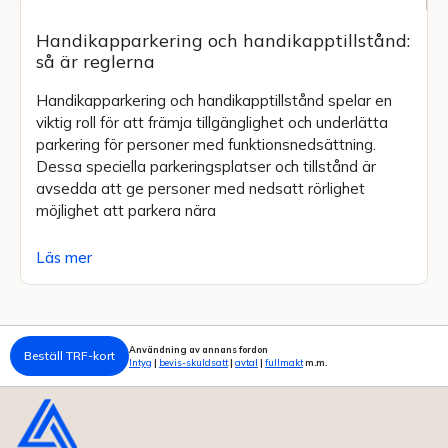
Handikapparkering och handikapptillstånd:
så är reglerna
Handikapparkering och handikapptillstånd spelar en
viktig roll för att främja tillgänglighet och underlätta
parkering för personer med funktionsnedsättning.
Dessa speciella parkeringsplatser och tillstånd är
avsedda att ge personer med nedsatt rörlighet
möjlighet att parkera nära
Läs mer
Användning av annans fordon
Beställ TRF-kort
Intyg
|
bevis-skuldsatt
|
avtal
|
fullmakt
m.m.