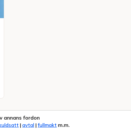
v annans fordon
kuldsatt
|
avtal
|
fullmakt
m.m.