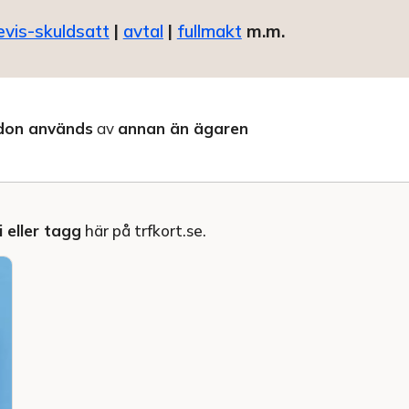
evis-skuldsatt
|
avtal
|
fullmakt
m.m.
don används
av
annan än ägaren
 eller tagg
här på trfkort.se.