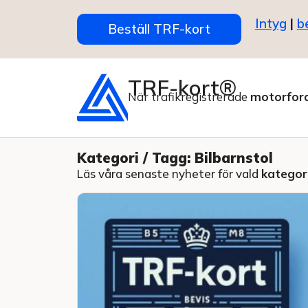
Intyg
|
b
Beställ TRF-kort
TRF-kort®
När trafikregistrerade
motorfor
Kategori / Tagg: Bilbarnstol
Läs våra senaste nyheter för vald
kategori