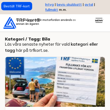
Intyg
|
bevis-skuldsatt
|
avtal
|
Beställ TRF-kort
fullmakt
m.m.
TRF-kort®
När trafikregistrerade
motorfordon används
av
MENY
annan än ägaren
Kategori / Tagg: Bila
Läs våra senaste nyheter för vald
kategori eller
tagg
här på trfkort.se.