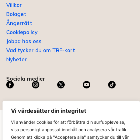
Villkor
Bolaget
Ångerrätt
Cookiepolicy
Jobba hos oss
Vad tycker du om TRF-kort
Nyheter
Sociala medier
Vi värdesätter din integritet
Vi använder cookies för att förbättra din surfupplevelse,
TRF KORT®
är ett registrerat varumärke som innehas av
visa personligt anpassat innehåll och analysera vår trafik.
ABC Digital AB (nr 636465) hos
Patent- och
Genom att klicka på "Acceptera alla" samtycker du till vår
registreringsverket
.