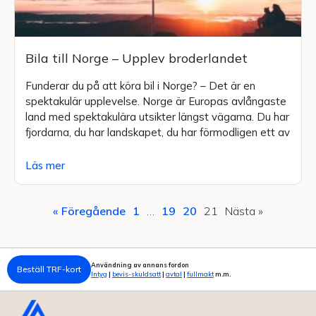
Bila till Norge – Upplev broderlandet
Funderar du på att köra bil i Norge? – Det är en
spektakulär upplevelse. Norge är Europas avlångaste
land med spektakulära utsikter längst vägarna. Du har
fjordarna, du har landskapet, du har förmodligen ett av
Läs mer
« Föregående
1
…
19
20
21
Nästa »
Användning av annans fordon
Beställ TRF-kort
Intyg
|
bevis-skuldsatt
|
avtal
|
fullmakt
m.m.