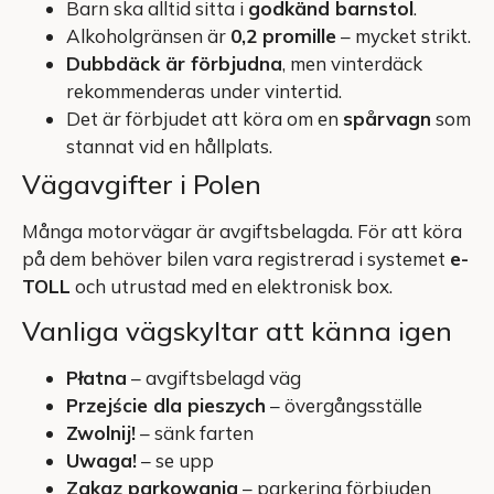
Barn ska alltid sitta i
godkänd barnstol
.
Alkoholgränsen är
0,2 promille
– mycket strikt.
Dubbdäck är förbjudna
, men vinterdäck
rekommenderas under vintertid.
Det är förbjudet att köra om en
spårvagn
som
stannat vid en hållplats.
Vägavgifter i Polen
Många motorvägar är avgiftsbelagda. För att köra
på dem behöver bilen vara registrerad i systemet
e-
TOLL
och utrustad med en elektronisk box.
Vanliga vägskyltar att känna igen
Płatna
– avgiftsbelagd väg
Przejście dla pieszych
– övergångsställe
Zwolnij!
– sänk farten
Uwaga!
– se upp
Zakaz parkowania
– parkering förbjuden