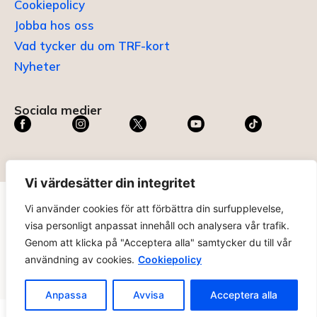
Cookiepolicy
Jobba hos oss
Vad tycker du om TRF-kort
Nyheter
Sociala medier
Vi värdesätter din integritet
Vi använder cookies för att förbättra din surfupplevelse,
TRF KORT®
är ett registrerat varumärke som innehas av
visa personligt anpassat innehåll och analysera vår trafik.
ABC Digital AB (nr 636465) hos
Patent- och
Genom att klicka på "Acceptera alla" samtycker du till vår
registreringsverket
.
användning av cookies.
Cookiepolicy
trfkort.se – materialet på webbplatsen får ej kopieras utan
tillåtelse. Alla priser anges ink. moms. 14 dagars ångerrätt.
Anpassa
Avvisa
Acceptera alla
Ändra Cookie-inställningar >