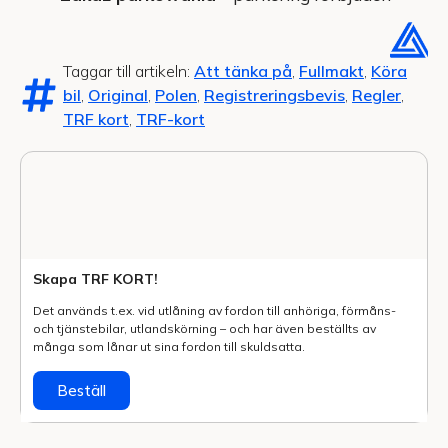
Taggar till artikeln:
Att tänka på
,
Fullmakt
,
Köra
bil
,
Original
,
Polen
,
Registreringsbevis
,
Regler
,
TRF kort
,
TRF-kort
Skapa TRF KORT!
Det används t.ex. vid utlåning av fordon till anhöriga, förmåns-
och tjänstebilar, utlands­körning – och har även beställts av
många som lånar ut sina fordon till skuldsatta.
Beställ