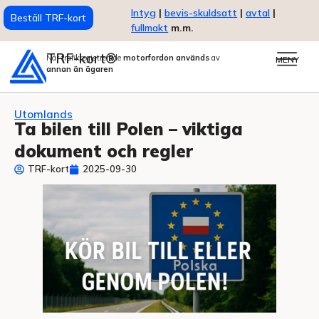
Intyg
|
bevis-skuldsatt
|
avtal
|
Beställ TRF-kort
fullmakt
m.m.
TRF-kort®
När trafikregistrerade
motorfordon används
av
MENY
annan än ägaren
Utomlands
Ta bilen till Polen – viktiga
dokument och regler
TRF-kort
2025-09-30