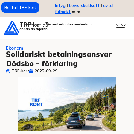
Intyg
|
bevis-skuldsatt
|
avtal
|
Beställ TRF-kort
fullmakt
m.m.
TRF-kort®
När trafikregistrerade
motorfordon används
av
MENY
annan än ägaren
Ekonomi
Solidariskt betalningsansvar
Dödsbo – förklaring
TRF-kort
2025-09-29