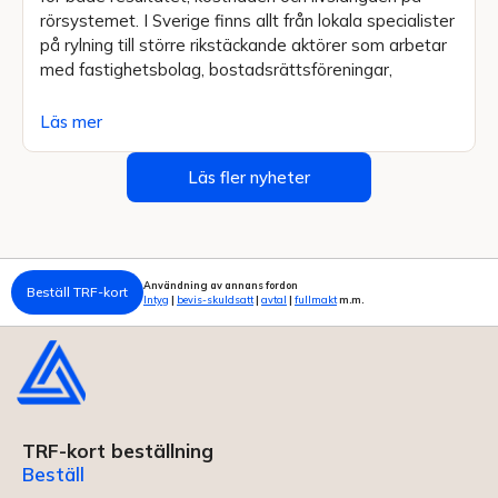
rörsystemet. I Sverige finns allt från lokala specialister
på rylning till större rikstäckande aktörer som arbetar
med fastighetsbolag, bostadsrättsföreningar,
Läs mer
Läs fler nyheter
Användning av annans fordon
Beställ TRF-kort
Intyg
|
bevis-skuldsatt
|
avtal
|
fullmakt
m.m.
TRF-kort beställning
Beställ