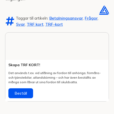
Taggar till artikeln:
Betalningsansvar
,
Frågor
,
Svar
,
TRF kort
,
TRF-kort
Skapa TRF KORT!
Det används t.ex. vid utlåning av fordon till anhöriga, förmåns-
och tjänstebilar, utlands­körning – och har även beställts av
många som lånar ut sina fordon till skuldsatta.
Beställ