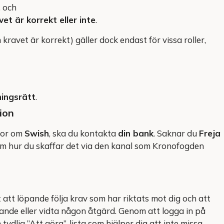
, och
vet är korrekt eller inte
.
m kravet är korrekt) gäller dock endast för vissa roller,
ingsrätt
.
ion
gor om
Swish
, ska du kontakta
din bank
. Saknar du
Freja
m hur du skaffar det via den kanal som Kronofogden
t att löpande följa krav som har riktats mot dig och att
nde eller vidta någon åtgärd. Genom att logga in på
tydlig ”Att göra”-lista som hjälper dig att inte missa