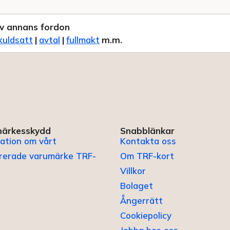
v annans fordon
kuldsatt
|
avtal
|
fullmakt
m.m.
ärkesskydd
Snabblänkar
ation om vårt
Kontakta oss
trerade varumärke TRF-
Om TRF-kort
Villkor
Bolaget
Ångerrätt
Cookiepolicy