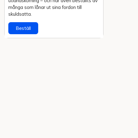
utlands­körning – och har även beställts av
många som lånar ut sina fordon till
skuldsatta.
Beställ