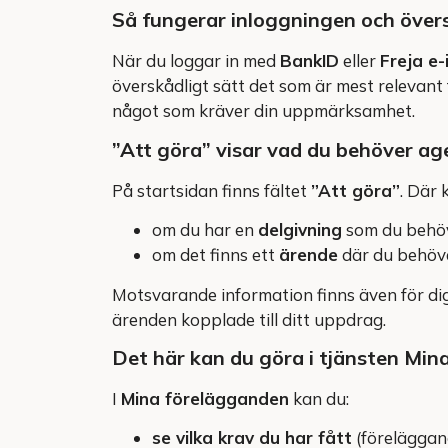
Så fungerar inloggningen och över
När du loggar in med
BankID
eller
Freja e-
överskådligt sätt det som är mest relevant 
något som kräver din uppmärksamhet.
”Att göra” visar vad du behöver ag
På startsidan finns fältet
”Att göra”
. Där 
om du har en
delgivning
som du behöve
om det finns ett
ärende
där du behöve
Motsvarande information finns även för d
ärenden kopplade till ditt uppdrag.
Det här kan du göra i tjänsten Mi
I
Mina förelägganden
kan du:
se vilka krav du har fått
(föreläggan