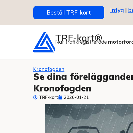
Intyg
|
b
Beställ TRF-kort
TRF-kort®
När trafikregistrerade
motorfor
Kronofogden
Se dina förelägganden
Kronofogden
TRF-kort
2026-01-21