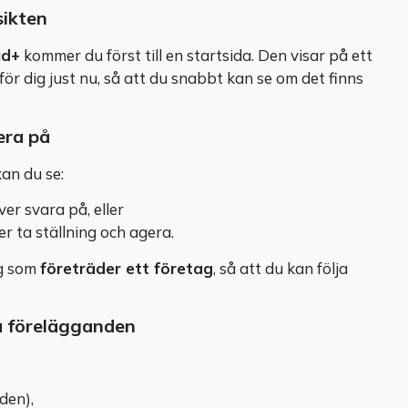
sikten
id+
kommer du först till en startsida. Den visar på ett
för dig just nu, så att du snabbt kan se om det finns
era på
kan du se:
r svara på, eller
r ta ställning och agera.
ig som
företräder ett företag
, så att du kan följa
na förelägganden
den),