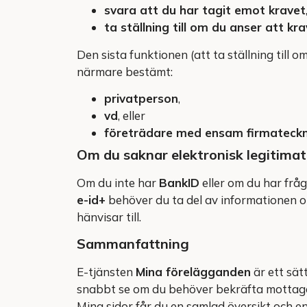
svara att du har tagit emot kravet
ta ställning till om du anser att kra
Den sista funktionen (att ta ställning till o
närmare bestämt:
privatperson
,
vd
, eller
företrädare med ensam firmateckn
Om du saknar elektronisk legitimat
Om du inte har
BankID
eller om du har frå
e-id+
behöver du ta del av informationen o
hänvisar till.
Sammanfattning
E-tjänsten
Mina förelägganden
är ett sät
snabbt se om du behöver bekräfta mottaga
Mina sidor får du en samlad översikt och en 