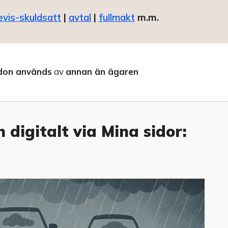
evis-skuldsatt
|
avtal
|
fullmakt
m.m.
don används
av
annan än ägaren
 digitalt via Mina sidor: