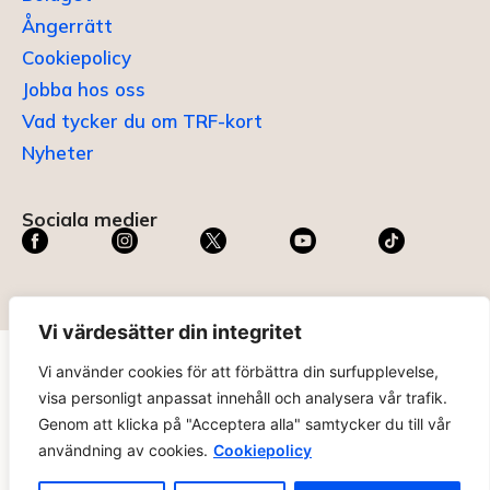
Ångerrätt
Cookiepolicy
Jobba hos oss
Vad tycker du om TRF-kort
Nyheter
Sociala medier
Vi värdesätter din integritet
Vi använder cookies för att förbättra din surfupplevelse,
TRF KORT®
är ett registrerat varumärke som innehas av
visa personligt anpassat innehåll och analysera vår trafik.
ABC Digital AB (nr 636465) hos
Patent- och
Genom att klicka på "Acceptera alla" samtycker du till vår
registreringsverket
.
användning av cookies.
Cookiepolicy
trfkort.se – materialet på webbplatsen får ej kopieras utan