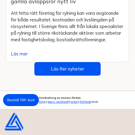
gamla avloppsrör nytt liv
Att hitta rätt företag för rylning kan vara avgörande
för både resultatet, kostnaden och livslängden på
rörsystemet. I Sverige finns allt från lokala specialister
på rylning till större rikstäckande aktörer som arbetar
med fastighetsbolag, bostadsrättsföreningar,
Läs mer
Läs fler nyheter
Användning av annans fordon
Beställ TRF-kort
Intyg
|
bevis-skuldsatt
|
avtal
|
fullmakt
m.m.