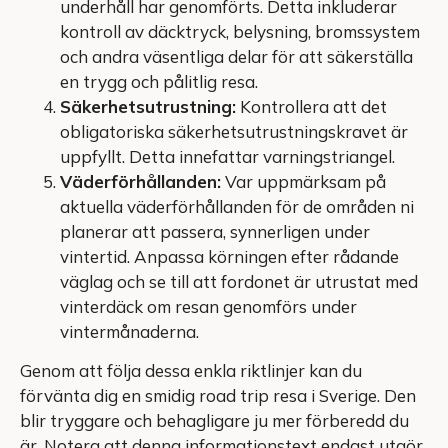
underhåll har genomförts. Detta inkluderar
kontroll av däcktryck, belysning, bromssystem
och andra väsentliga delar för att säkerställa
en trygg och pålitlig resa.
Säkerhetsutrustning:
Kontrollera att det
obligatoriska säkerhetsutrustningskravet är
uppfyllt. Detta innefattar varningstriangel.
Väderförhållanden:
Var uppmärksam på
aktuella väderförhållanden för de områden ni
planerar att passera, synnerligen under
vintertid. Anpassa körningen efter rådande
väglag och se till att fordonet är utrustat med
vinterdäck om resan genomförs under
vintermånaderna.
Genom att följa dessa enkla riktlinjer kan du
förvänta dig en smidig road trip resa i Sverige. Den
blir tryggare och behagligare ju mer förberedd du
är. Notera att denna informationstext endast utgör