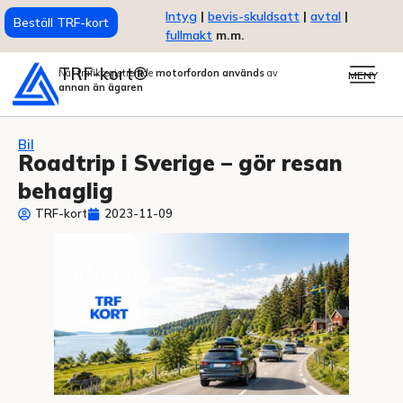
Intyg
|
bevis-skuldsatt
|
avtal
|
Beställ TRF-kort
fullmakt
m.m.
TRF-kort®
När trafikregistrerade
motorfordon används
av
MENY
annan än ägaren
Bil
Roadtrip i Sverige – gör resan
behaglig
TRF-kort
2023-11-09