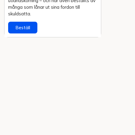
utlands­körning – och har även beställts av
många som lånar ut sina fordon till
skuldsatta.
Beställ