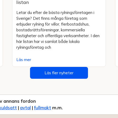
listan
Letar du efter de bästa rylningsföretagen i
Sverige? Det finns många företag som
erbjuder rylning för villor, flerbostadshus,
bostadsrättsföreningar, kommersiella
fastigheter och offentliga verksamheter. I den
här listan har vi samlat både lokala
rylningsföretag och
Läs mer
Läs fler nyheter
v annans fordon
kuldsatt
|
avtal
|
fullmakt
m.m.