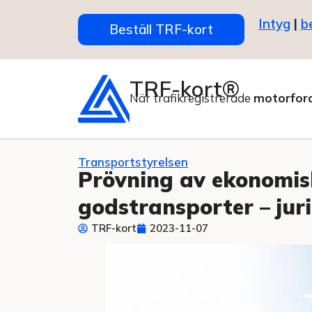
Intyg
|
b
Beställ TRF-kort
TRF-kort®
När trafikregistrerade
motorfor
Transportstyrelsen
Prövning av ekonomisk
godstransporter – jur
TRF-kort
2023-11-07