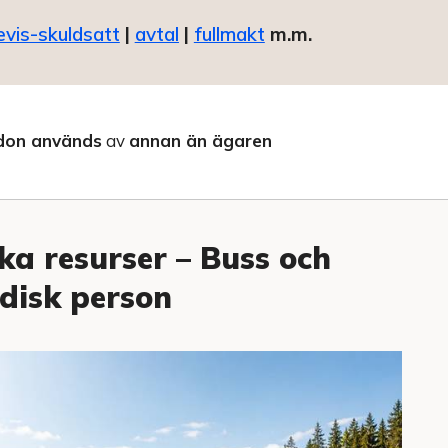
evis-skuldsatt
|
avtal
|
fullmakt
m.m.
don används
av
annan än ägaren
a resurser – Buss och
idisk person