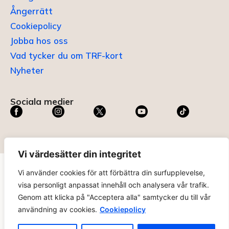
Ångerrätt
Cookiepolicy
Jobba hos oss
Vad tycker du om TRF-kort
Nyheter
Sociala medier
Vi värdesätter din integritet
Vi använder cookies för att förbättra din surfupplevelse,
TRF KORT®
är ett registrerat varumärke som innehas av
visa personligt anpassat innehåll och analysera vår trafik.
ABC Digital AB (nr 636465) hos
Patent- och
Genom att klicka på "Acceptera alla" samtycker du till vår
registreringsverket
.
användning av cookies.
Cookiepolicy
trfkort.se – materialet på webbplatsen får ej kopieras utan