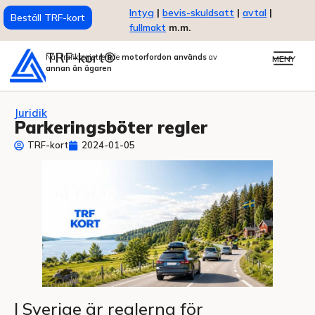
Intyg
|
bevis-skuldsatt
|
avtal
|
Beställ TRF-kort
fullmakt
m.m.
TRF-kort®
När trafikregistrerade
motorfordon används
av
MENY
annan än ägaren
Juridik
Parkeringsböter regler
TRF-kort
2024-01-05
I Sverige är reglerna för