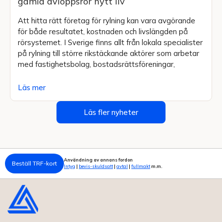
gamla avloppsrör nytt liv
Att hitta rätt företag för rylning kan vara avgörande
för både resultatet, kostnaden och livslängden på
rörsystemet. I Sverige finns allt från lokala specialister
på rylning till större rikstäckande aktörer som arbetar
med fastighetsbolag, bostadsrättsföreningar,
Läs mer
Läs fler nyheter
Användning av annans fordon
Beställ TRF-kort
Intyg
|
bevis-skuldsatt
|
avtal
|
fullmakt
m.m.