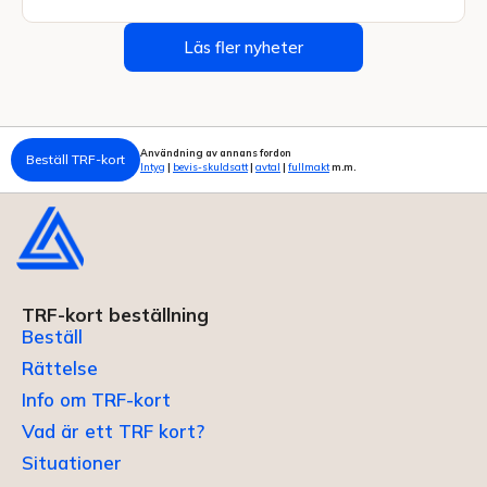
Läs fler nyheter
Användning av annans fordon
Beställ TRF-kort
Intyg
|
bevis-skuldsatt
|
avtal
|
fullmakt
m.m.
TRF-kort beställning
Beställ
Rättelse
Info om TRF-kort
Vad är ett TRF kort?
Situationer