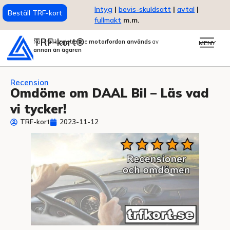
Intyg
|
bevis-skuldsatt
|
avtal
|
Beställ TRF-kort
fullmakt
m.m.
TRF-kort®
När trafikregistrerade
motorfordon används
av
MENY
annan än ägaren
Recension
Omdöme om DAAL Bil – Läs vad
vi tycker!
TRF-kort
2023-11-12