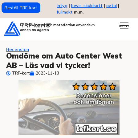
Intyg
|
bevis-skuldsatt
|
avtal
|
Beställ TRF-kort
fullmakt
m.m.
TRF-kort®
När trafikregistrerade
motorfordon används
av
MENY
annan än ägaren
Recension
Omdöme om Auto Center West
AB – Läs vad vi tycker!
TRF-kort
2023-11-13