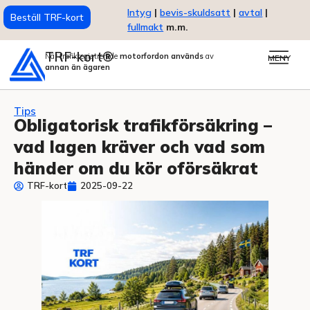
Intyg
|
bevis-skuldsatt
|
avtal
|
Beställ TRF-kort
fullmakt
m.m.
TRF-kort®
När trafikregistrerade
motorfordon används
av
MENY
annan än ägaren
Tips
Obligatorisk trafikförsäkring –
vad lagen kräver och vad som
händer om du kör oförsäkrat
TRF-kort
2025-09-22