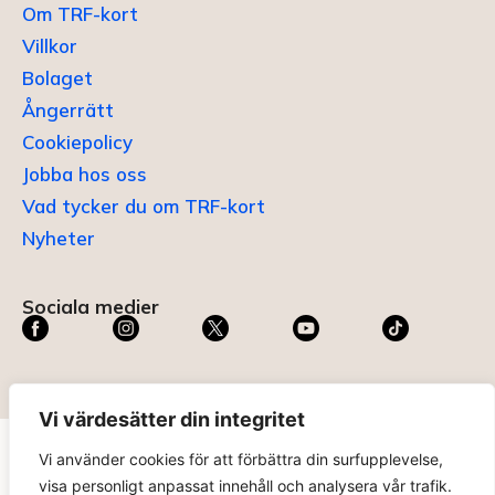
Om TRF-kort
Villkor
Bolaget
Ångerrätt
Cookiepolicy
Jobba hos oss
Vad tycker du om TRF-kort
Nyheter
Sociala medier
Vi värdesätter din integritet
Vi använder cookies för att förbättra din surfupplevelse,
TRF KORT®
är ett registrerat varumärke som innehas av
visa personligt anpassat innehåll och analysera vår trafik.
ABC Digital AB (nr 636465) hos
Patent- och