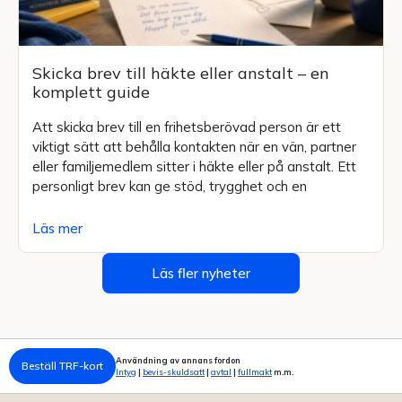
Skicka brev till häkte eller anstalt – en
komplett guide
Att skicka brev till en frihetsberövad person är ett
viktigt sätt att behålla kontakten när en vän, partner
eller familjemedlem sitter i häkte eller på anstalt. Ett
personligt brev kan ge stöd, trygghet och en
Läs mer
Läs fler nyheter
Användning av annans fordon
Beställ TRF-kort
Intyg
|
bevis-skuldsatt
|
avtal
|
fullmakt
m.m.