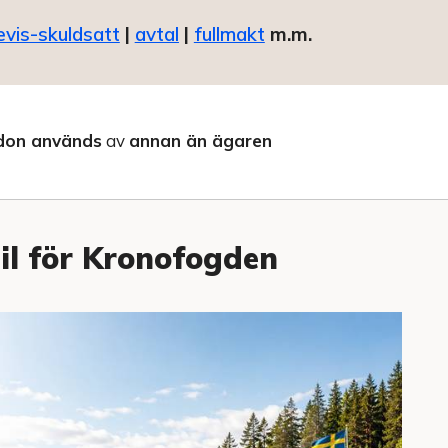
evis-skuldsatt
|
avtal
|
fullmakt
m.m.
don används
av
annan än ägaren
il för Kronofogden