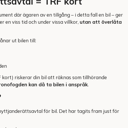
ttsavtal = TRF kort
ment där ägaren av en tillgång – i detta fall en bil – ger
en viss tid och under vissa villkor,
utan att överlåta
ar ut bilen till:
den
 kort) riskerar din bil att räknas som tillhörande
ronofogden kan då ta bilen i anspråk
.
?
nyttjanderättsavtal för bil. Det har tagits fram just för