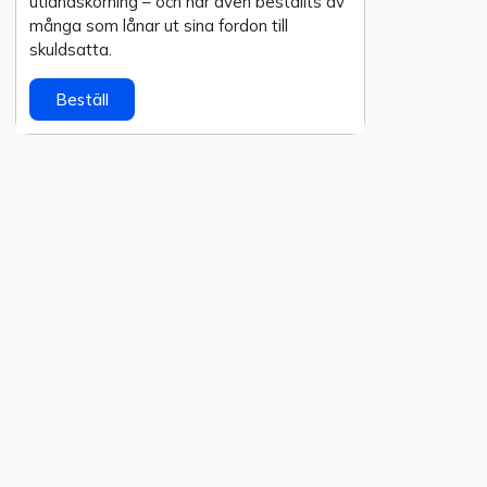
utlands­körning – och har även beställts av
många som lånar ut sina fordon till
skuldsatta.
Beställ