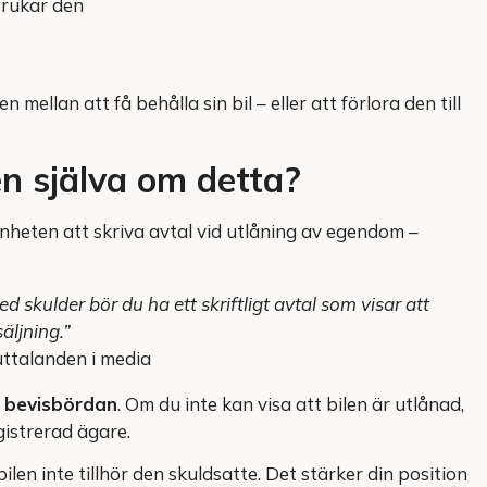
brukar den
ellan att få behålla sin bil – eller att förlora den till
n själva om detta?
eten att skriva avtal vid utlåning av egendom –
 skulder bör du ha ett skriftligt avtal som visar att
säljning.”
uttalanden i media
r bevisbördan
. Om du inte kan visa att bilen är utlånad,
istrerad ägare.
len inte tillhör den skuldsatte. Det stärker din position