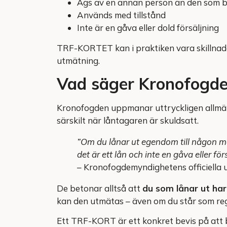
Ägs av en annan person än den som 
Används med tillstånd
Inte är en gåva eller dold försäljning
TRF-KORTET kan i praktiken vara skillnaden m
utmätning.
Vad säger Kronofogde
Kronofogden uppmanar uttryckligen allmänh
särskilt när låntagaren är skuldsatt.
”Om du lånar ut egendom till någon med
det är ett lån och inte en gåva eller för
– Kronofogdemyndighetens officiella 
De betonar alltså att
du som lånar ut ha
kan den utmätas – även om du står som reg
Ett TRF-KORT är ett konkret bevis på att bi