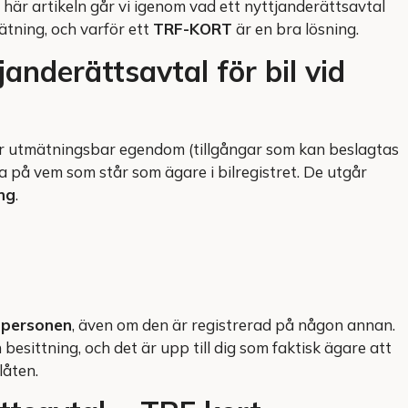
 här artikeln går vi igenom vad ett nyttjanderättsavtal
tning, och varför ett
TRF-KORT
är en bra lösning.
anderättsavtal för bil vid
r utmätningsbar egendom (tillgångar som kan beslagtas
ara på vem som står som ägare i bilregistret. De utgår
ng
.
r personen
, även om den är registrerad på någon annan.
n besittning, och det är upp till dig som faktisk ägare att
låten.