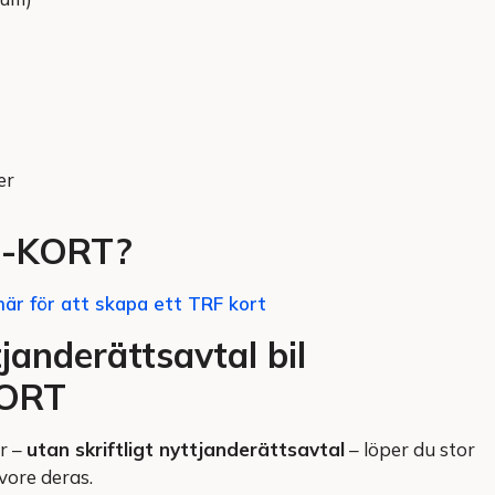
er
RF-KORT?
här för att skapa ett TRF kort
anderättsavtal bil
KORT
er –
utan skriftligt nyttjanderättsavtal
– löper du stor
vore deras.