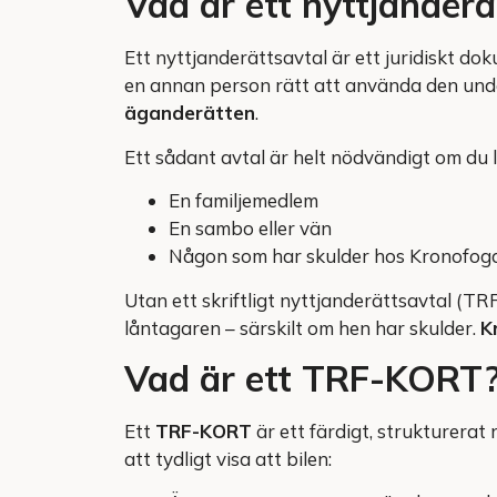
Vad är ett nyttjanderä
Ett nyttjanderättsavtal är ett juridiskt doku
en annan person rätt att använda den under 
äganderätten
.
Ett sådant avtal är helt nödvändigt om du lån
En familjemedlem
En sambo eller vän
Någon som har skulder hos Kronofog
Utan ett skriftligt nyttjanderättsavtal (TRF
låntagaren – särskilt om hen har skulder.
K
Vad är ett TRF-KORT
Ett
TRF-KORT
är ett färdigt, strukturerat 
att tydligt visa att bilen: