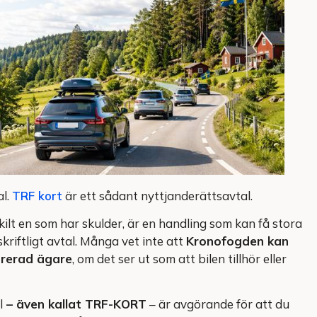
al.
TRF kort
är ett sådant nyttjanderättsavtal.
rskilt en som har skulder, är en handling som kan få stora
kriftligt avtal. Många vet inte att
Kronofogden kan
trerad ägare
, om det ser ut som att bilen tillhör eller
l
– även kallat TRF-KORT
– är avgörande för att du