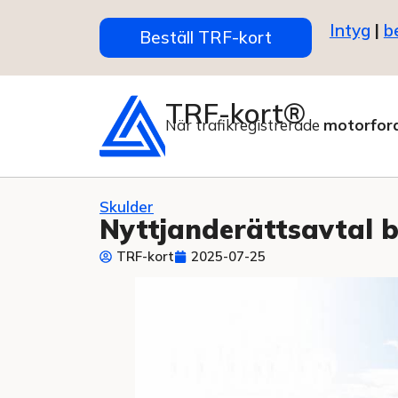
Intyg
|
b
Beställ TRF-kort
TRF-kort®
När trafikregistrerade
motorfor
Skulder
Nyttjanderättsavtal b
TRF-kort
2025-07-25