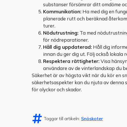
substanser försämrar ditt omdöme och
Kommunikation:
Ha med dig en funge
planerade rutt och beräknad återkomst
turer.
Nödutrustning:
Ta med nödutrustning
för nödreparationer.
Håll dig uppdaterad:
Håll dig inform
innan du ger dig ut. Följ också lokala
Respektera rättigheter:
Visa hänsyn 
användare av de vinterlandskap du bes
Säkerhet är av högsta vikt när du kör en sn
säkerhetsaspekter kan du njuta av denna 
för olyckor och skador.
Taggar till artikeln:
Snöskoter