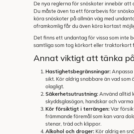
De nya reglerna för snöskoter innebär att d
Du måste även ta ett förarbevis för snöskot
köra snöskoter på allmän väg med undant
oframkomlig får du även köra kortast möjlig
Det finns ett undantag för vissa som inte b
samtliga som tog körkort eller traktorkort 
Annat viktigt att tänka p
Hastighetsbegränsningar:
Anpassa d
sikt. Kör aldrig snabbare än vad som 
olagligt.
Säkerhetsutrustning:
Använd alltid l
skyddsglasögon, handskar och varma kläd
Kör försiktigt i terrängen:
Var försik
främmande föremål som kan vara dolda 
stenar, träd och klippor.
Alkohol och droger:
Kör aldrig en sn