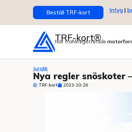
Intyg
|
b
Beställ TRF-kort
TRF-kort®
När trafikregistrerade
motorfor
Juridik
Nya regler snöskoter –
TRF-kort
2023-10-26