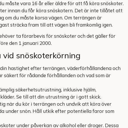
u måste vara 16 år eller äldre för att få köra snöskoter.
er innan du får köra snöskotern. Det är inte tillåtet att
ag om du måste korsa vägen. Om terrängen är
ast sträcka fram till att vägen bli framkomlig igen.
ehöver ta förarbevis för snöskoter och det gäller för
före den 1 januari 2000.
å vid snöskoterkörning
in hastighet efter terrängen, väderförhållandena och
är säkert för rådande förhållanden och vad som är
ämplig säkerhetsutrustning, inklusive hjälm,
er. Se till att din utrustning är i gott skick.
tig när du kör i terrängen och undvik att köra över
under snön. Håll utkik efter potentiella faror som
öskoter under påverkan av alkohol eller droger. Dessa