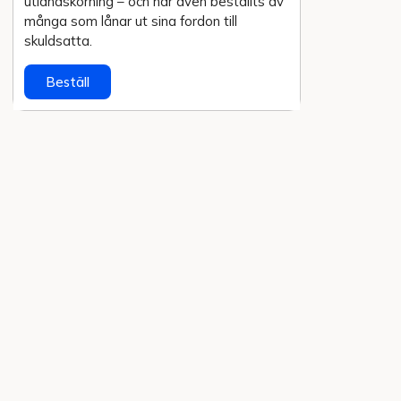
utlands­körning – och har även beställts av
många som lånar ut sina fordon till
skuldsatta.
Beställ