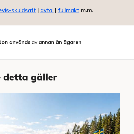
evis-skuldsatt
|
avtal
|
fullmakt
m.m.
don används
av
annan än ägaren
 detta gäller