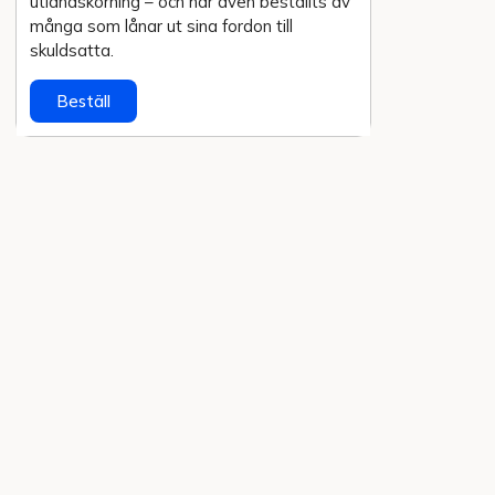
utlands­körning – och har även beställts av
många som lånar ut sina fordon till
skuldsatta.
Beställ