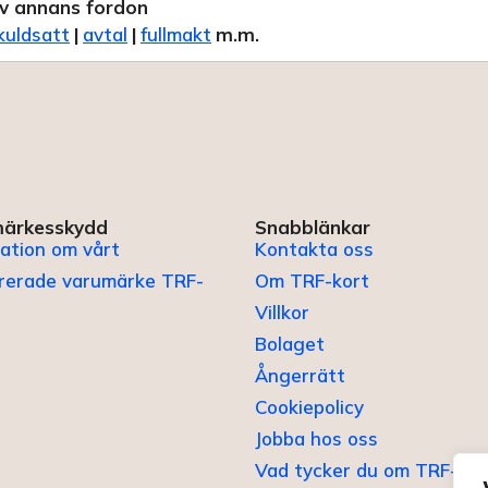
v annans fordon
kuldsatt
|
avtal
|
fullmakt
m.m.
ärkesskydd
Snabblänkar
ation om vårt
Kontakta oss
trerade varumärke TRF-
Om TRF-kort
Villkor
Bolaget
Ångerrätt
Cookiepolicy
Jobba hos oss
Vad tycker du om TRF-kor