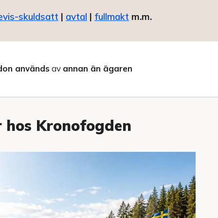
evis-skuldsatt
|
avtal
|
fullmakt
m.m.
don används
av
annan än ägaren
r hos Kronofogden