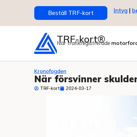
Intyg
|
b
Beställ TRF-kort
TRF-kort®
När trafikregistrerade
motorfor
Kronofogden
När försvinner skulde
TRF-kort
2024-03-17