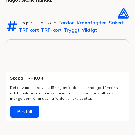
Taggar till artikeln:
Fordon
,
Kronofogden
,
Säkert
,
TRF kort
,
TRF-kort
,
Tryggt
,
Viktigt
Skapa TRF KORT!
Det används t.ex. vid utlåning av fordon till anhöriga, förmåns-
och tjänstebilar, utlands­körning – och har även beställts av
många som lånar ut sina fordon till skuldsatta.
Beställ