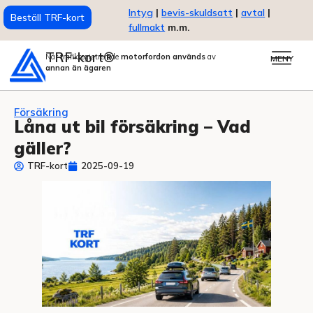
Intyg
|
bevis-skuldsatt
|
avtal
|
Beställ TRF-kort
fullmakt
m.m.
TRF-kort®
När trafikregistrerade
motorfordon används
av
MENY
annan än ägaren
Försäkring
Låna ut bil försäkring – Vad
gäller?
TRF-kort
2025-09-19