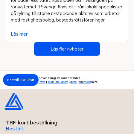
för både resultatet, kostnaden och livslängden på
rörsystemet. I Sverige finns allt från lokala specialister
på rylning till större rikstäckande aktörer som arbetar
med fastighetsbolag, bostadsrättsföreningar,
Läs mer
Läs fler nyheter
Användning av annans fordon
Beställ TRF-kort
Intyg
|
bevis-skuldsatt
|
avtal
|
fullmakt
m.m.
TRF-kort beställning
Beställ