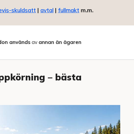
evis-skuldsatt
|
avtal
|
fullmakt
m.m.
don används
av
annan än ägaren
uppkörning – bästa