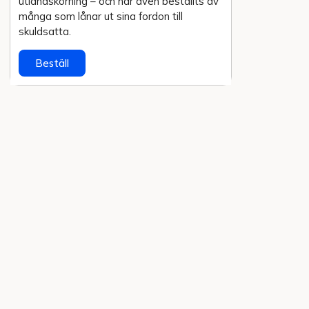
utlands­körning – och har även beställts av
många som lånar ut sina fordon till
skuldsatta.
Beställ