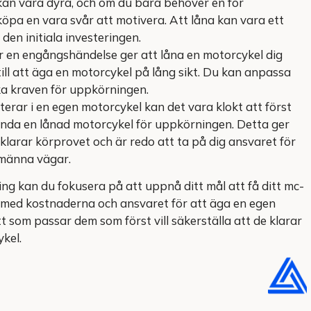
an vara dyra, och om du bara behöver en för
öpa en vara svår att motivera. Att låna kan vara ett
den initiala investeringen.
 en engångshändelse ger att låna en motorcykel dig
 till att äga en motorcykel på lång sikt. Du kan anpassa
ika kraven för uppkörningen.
erar i en egen motorcykel kan det vara klokt att först
nda en lånad motorcykel för uppkörningen. Detta ger
 klarar körprovet och är redo att ta på dig ansvaret för
lmänna vägar.
g kan du fokusera på att uppnå ditt mål att få ditt mc-
 med kostnaderna och ansvaret för att äga en egen
t som passar dem som först vill säkerställa att de klarar
ykel.