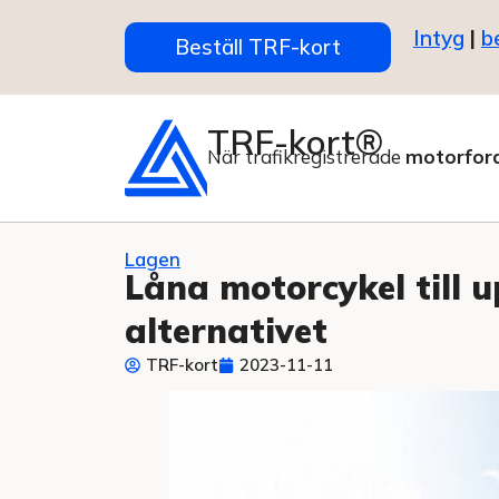
Intyg
|
b
Beställ TRF-kort
TRF-kort®
När trafikregistrerade
motorfor
Lagen
Låna motorcykel till 
alternativet
TRF-kort
2023-11-11