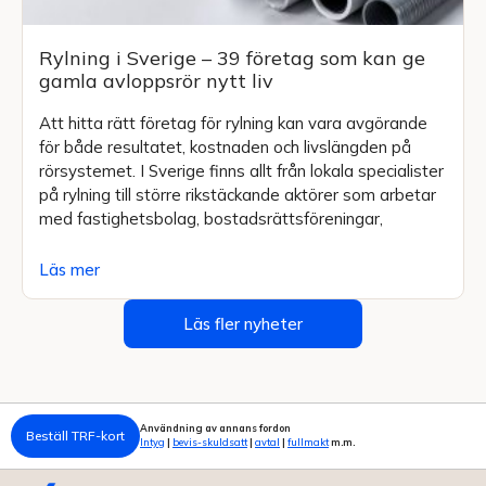
Rylning i Sverige – 39 företag som kan ge
gamla avloppsrör nytt liv
Att hitta rätt företag för rylning kan vara avgörande
för både resultatet, kostnaden och livslängden på
rörsystemet. I Sverige finns allt från lokala specialister
på rylning till större rikstäckande aktörer som arbetar
med fastighetsbolag, bostadsrättsföreningar,
Läs mer
Läs fler nyheter
Användning av annans fordon
Beställ TRF-kort
Intyg
|
bevis-skuldsatt
|
avtal
|
fullmakt
m.m.