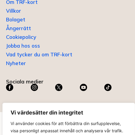
Om TRF-kort
Villkor
Bolaget
Ångerrätt
Cookiepolicy
Jobba hos oss
Vad tycker du om TRF-kort
Nyheter
Sociala medier
Vi värdesätter din integritet
Vi använder cookies för att förbättra din surfupplevelse,
TRF KORT®
är ett registrerat varumärke som innehas av
visa personligt anpassat innehåll och analysera vår trafik.
ABC Digital AB (nr 636465) hos
Patent- och