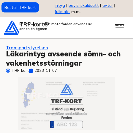
Intyg
|
bevis-skuldsatt
|
avtal
|
Beställ TRF-kort
fullmakt
m.m.
TRF-kort®
När trafikregistrerade
motorfordon används
av
MENY
annan än ägaren
Transportstyrelsen
Läkarintyg avseende sömn- och
vakenhetsstörningar
TRF-kort
2023-11-07