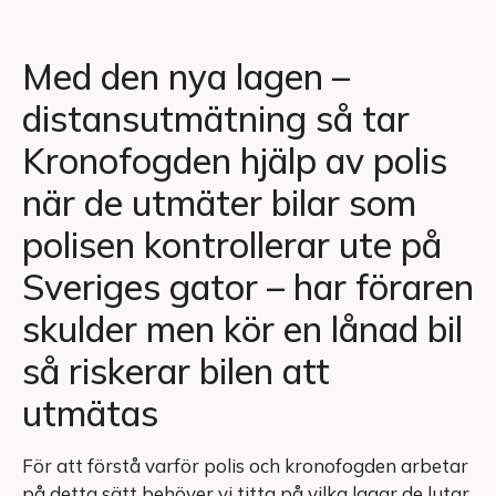
Med den nya lagen –
distansutmätning så tar
Kronofogden hjälp av polis
när de utmäter bilar som
polisen kontrollerar ute på
Sveriges gator – har föraren
skulder men kör en lånad bil
så riskerar bilen att
utmätas
För att förstå varför polis och kronofogden arbetar
på detta sätt behöver vi titta på vilka lagar de lutar