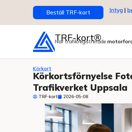
Intyg
|
b
Beställ TRF-kort
TRF-kort®
När trafikregistrerade
motorfor
Körkort
Körkortsförnyelse Fo
Trafikverket Uppsala
TRF-kort
2026-05-08