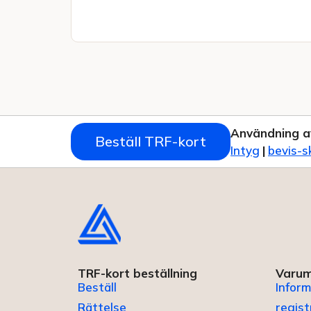
Användning a
Beställ TRF-kort
Intyg
|
bevis-s
TRF-kort beställning
Varum
Beställ
Inform
Rättelse
regis