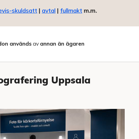
evis-skuldsatt
|
avtal
|
fullmakt
m.m.
don används
av
annan än ägaren
tografering Uppsala