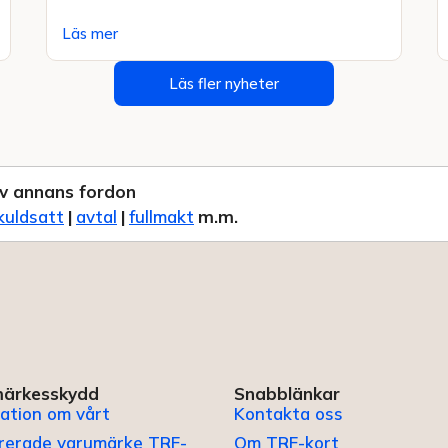
Läs mer
Läs fler nyheter
v annans fordon
kuldsatt
|
avtal
|
fullmakt
m.m.
ärkesskydd
Snabblänkar
ation om vårt
Kontakta oss
trerade varumärke TRF-
Om TRF-kort