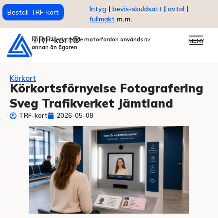
Intyg
|
bevis-skuldsatt
|
avtal
|
Beställ TRF-kort
fullmakt
m.m.
TRF-kort®
När trafikregistrerade
motorfordon används
av
MENY
annan än ägaren
Körkort
Körkortsförnyelse Fotografering
Sveg Trafikverket Jämtland
TRF-kort
2026-05-08