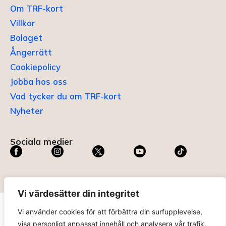
Om TRF-kort
Villkor
Bolaget
Ångerrätt
Cookiepolicy
Jobba hos oss
Vad tycker du om TRF-kort
Nyheter
Sociala medier
Vi värdesätter din integritet
Vi använder cookies för att förbättra din surfupplevelse,
TRF KORT®
är ett registrerat varumärke som innehas av
visa personligt anpassat innehåll och analysera vår trafik.