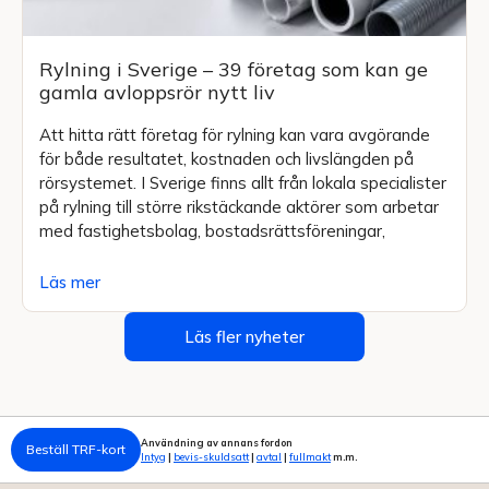
Rylning i Sverige – 39 företag som kan ge
gamla avloppsrör nytt liv
Att hitta rätt företag för rylning kan vara avgörande
för både resultatet, kostnaden och livslängden på
rörsystemet. I Sverige finns allt från lokala specialister
på rylning till större rikstäckande aktörer som arbetar
med fastighetsbolag, bostadsrättsföreningar,
Läs mer
Läs fler nyheter
Användning av annans fordon
Beställ TRF-kort
Intyg
|
bevis-skuldsatt
|
avtal
|
fullmakt
m.m.