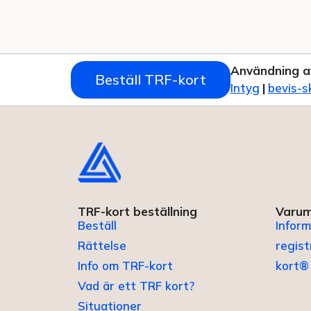
Användning a
Beställ TRF-kort
Intyg
|
bevis-s
TRF-kort beställning
Varum
Beställ
Inform
Rättelse
regis
Info om TRF-kort
kort®
Vad är ett TRF kort?
Situationer