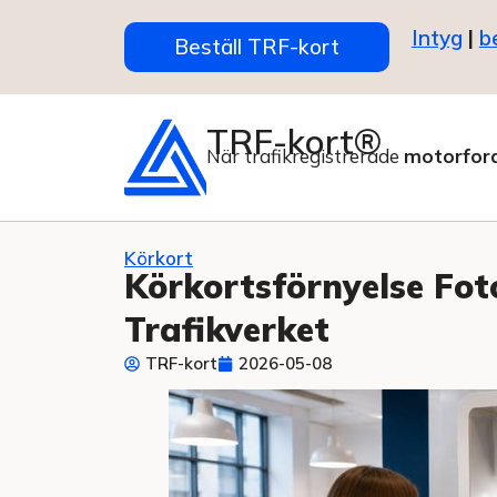
Intyg
|
b
Beställ TRF-kort
TRF-kort®
När trafikregistrerade
motorfor
Körkort
Körkortsförnyelse Fot
Trafikverket
TRF-kort
2026-05-08