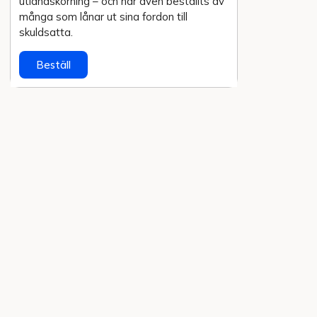
utlands­körning – och har även beställts av
många som lånar ut sina fordon till
skuldsatta.
Beställ