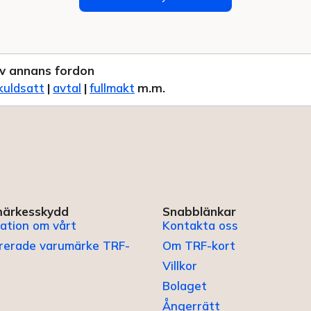
v annans fordon
kuldsatt
|
avtal
|
fullmakt
m.m.
ärkesskydd
Snabblänkar
ation om vårt
Kontakta oss
trerade varumärke TRF-
Om TRF-kort
Villkor
Bolaget
Ångerrätt