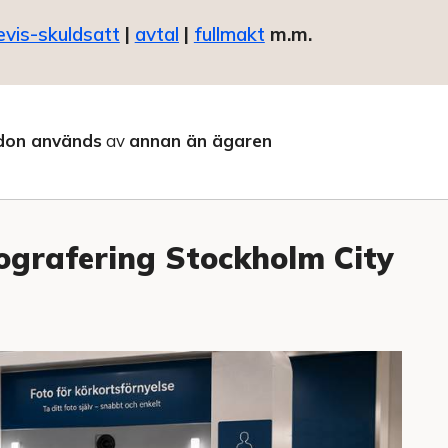
evis-skuldsatt
|
avtal
|
fullmakt
m.m.
don används
av
annan än ägaren
ografering Stockholm City