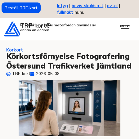
Intyg
|
bevis-skuldsatt
|
avtal
|
Beställ TRF-kort
fullmakt
m.m.
TRF-kort®
När trafikregistrerade
motorfordon används
av
MENY
annan än ägaren
Körkort
Körkortsförnyelse Fotografering
Östersund Trafikverket Jämtland
TRF-kort
2026-05-08