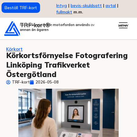
Intyg
|
bevis-skuldsatt
|
avtal
|
Beställ TRF-kort
fullmakt
m.m.
TRF-kort®
När trafikregistrerade
motorfordon används
av
MENY
annan än ägaren
Körkort
Körkortsförnyelse Fotografering
Linköping Trafikverket
Östergötland
TRF-kort
2026-05-08