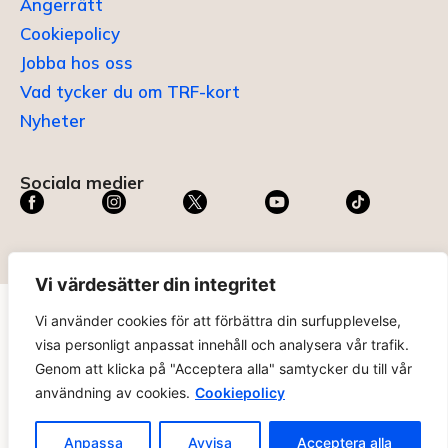
Ångerrätt
Cookiepolicy
Jobba hos oss
Vad tycker du om TRF-kort
Nyheter
Sociala medier
Vi värdesätter din integritet
Vi använder cookies för att förbättra din surfupplevelse,
TRF KORT®
är ett registrerat varumärke som innehas av
visa personligt anpassat innehåll och analysera vår trafik.
ABC Digital AB (nr 636465) hos
Patent- och
Genom att klicka på "Acceptera alla" samtycker du till vår
registreringsverket
.
användning av cookies.
Cookiepolicy
trfkort.se – materialet på webbplatsen får ej kopieras utan
tillåtelse. Alla priser anges ink. moms. 14 dagars ångerrätt.
Anpassa
Avvisa
Acceptera alla