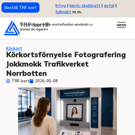
Intyg
|
bevis-skuldsatt
|
avtal
|
Beställ TRF-kort
fullmakt
m.m.
TRF-kort®
När trafikregistrerade
motorfordon används
av
MENY
annan än ägaren
Körkort
Körkortsförnyelse Fotografering
Jokkmokk Trafikverket
Norrbotten
TRF-kort
2026-05-08