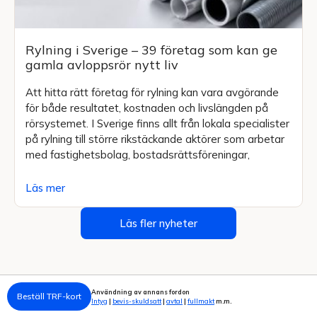
Rylning i Sverige – 39 företag som kan ge
gamla avloppsrör nytt liv
Att hitta rätt företag för rylning kan vara avgörande
för både resultatet, kostnaden och livslängden på
rörsystemet. I Sverige finns allt från lokala specialister
på rylning till större rikstäckande aktörer som arbetar
med fastighetsbolag, bostadsrättsföreningar,
Läs mer
Läs fler nyheter
Användning av annans fordon
Beställ TRF-kort
Intyg
|
bevis-skuldsatt
|
avtal
|
fullmakt
m.m.