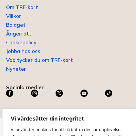
Om TRF-kort
Villkor
Bolaget
Ångerrätt
Cookiepolicy
Jobba hos oss
Vad tycker du om TRF-kort
Nyheter
Sociala medier
Vi värdesätter din integritet
Vi använder cookies för att förbättra din surfupplevelse,
TRF KORT®
är ett registrerat varumärke som innehas av