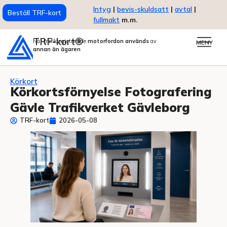
Intyg
|
bevis-skuldsatt
|
avtal
|
Beställ TRF-kort
fullmakt
m.m.
TRF-kort®
När trafikregistrerade
motorfordon används
av
MENY
annan än ägaren
Körkort
Körkortsförnyelse Fotografering
Gävle Trafikverket Gävleborg
TRF-kort
2026-05-08