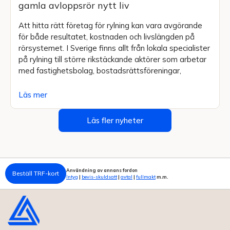
gamla avloppsrör nytt liv
Att hitta rätt företag för rylning kan vara avgörande
för både resultatet, kostnaden och livslängden på
rörsystemet. I Sverige finns allt från lokala specialister
på rylning till större rikstäckande aktörer som arbetar
med fastighetsbolag, bostadsrättsföreningar,
Läs mer
Läs fler nyheter
Användning av annans fordon
Beställ TRF-kort
Intyg
|
bevis-skuldsatt
|
avtal
|
fullmakt
m.m.