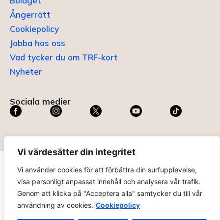
Bolaget
Ångerrätt
Cookiepolicy
Jobba hos oss
Vad tycker du om TRF-kort
Nyheter
Sociala medier
Vi värdesätter din integritet
Vi använder cookies för att förbättra din surfupplevelse,
TRF KORT®
är ett registrerat varumärke som innehas av
visa personligt anpassat innehåll och analysera vår trafik.
ABC Digital AB (nr 636465) hos
Patent- och
Genom att klicka på "Acceptera alla" samtycker du till vår
registreringsverket
.
användning av cookies.
Cookiepolicy
trfkort.se – materialet på webbplatsen får ej kopieras utan