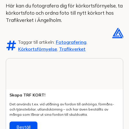
Här kan du fotografera dig för körkortsförnyelse, ta
körkortsfoto och ordna foto till nytt körkort hos
Trafikverket i Ängelholm.
Taggar till artikeln:
Fotografering
,
Körkortsförnyelse
,
Trafikverket
Skapa TRF KORT!
Det används t.ex. vid utlåning av fordon till anhöriga, förmåns-
och tjänstebilar, utlands­körning – och har även beställts av
många som lånar ut sina fordon till skuldsatta.
Beställ