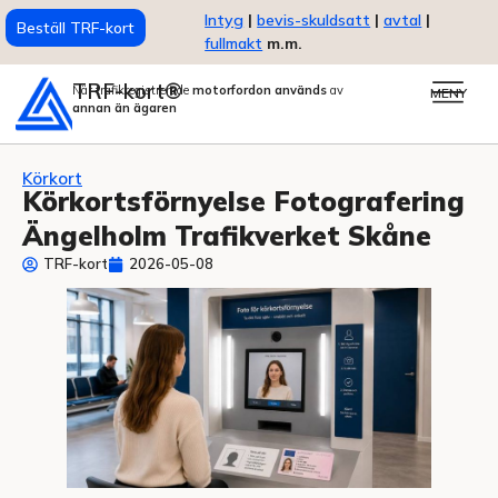
Intyg
|
bevis-skuldsatt
|
avtal
|
Beställ TRF-kort
fullmakt
m.m.
TRF-kort®
När trafikregistrerade
motorfordon används
av
MENY
annan än ägaren
Körkort
Körkortsförnyelse Fotografering
Ängelholm Trafikverket Skåne
TRF-kort
2026-05-08