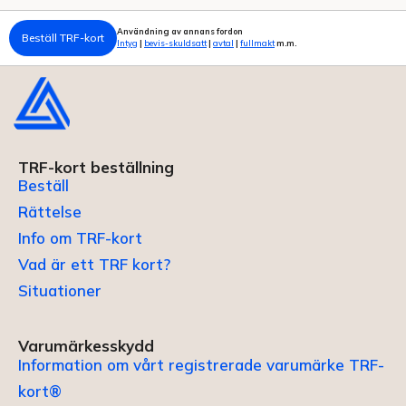
Användning av annans fordon
Beställ TRF-kort
Intyg
|
bevis-skuldsatt
|
avtal
|
fullmakt
m.m.
TRF-kort beställning
Beställ
Rättelse
Info om TRF-kort
Vad är ett TRF kort?
Situationer
Varumärkesskydd
Information om vårt registrerade varumärke TRF-
kort®