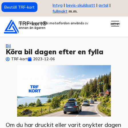
Intyg
|
bevis-skuldsatt
|
avtal
|
Beställ TRF-kort
fullmakt
m.m.
TRF-kort®
När trafikregistrerade
motorfordon används
av
MENY
annan än ägaren
Bil
Köra bil dagen efter en fylla
TRF-kort
2023-12-06
Om du har druckit eller varit onykter dagen