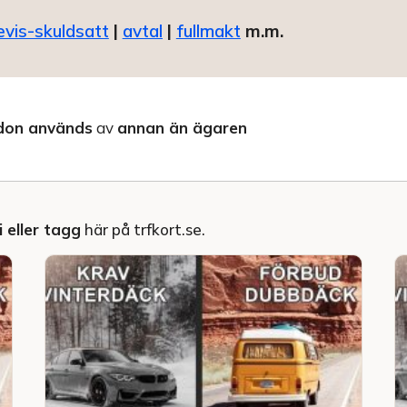
evis-skuldsatt
|
avtal
|
fullmakt
m.m.
don används
av
annan än ägaren
 eller tagg
här på trfkort.se.