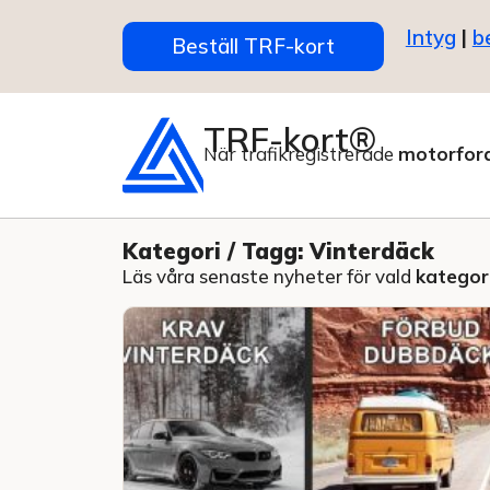
Intyg
|
b
Beställ TRF-kort
TRF-kort®
När trafikregistrerade
motorfor
Kategori / Tagg: Vinterdäck
Läs våra senaste nyheter för vald
kategori