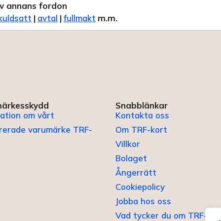
v annans fordon
kuldsatt
|
avtal
|
fullmakt
m.m.
ärkesskydd
Snabblänkar
ation om vårt
Kontakta oss
trerade varumärke TRF-
Om TRF-kort
Villkor
Bolaget
Ångerrätt
Cookiepolicy
Jobba hos oss
Vad tycker du om TRF-kor