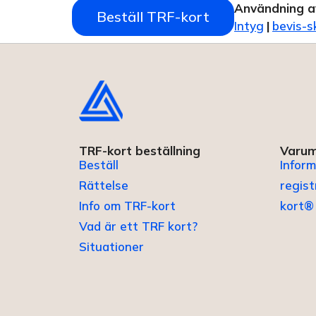
Användning a
Beställ TRF-kort
Intyg
|
bevis-s
TRF-kort beställning
Varum
Beställ
Inform
Rättelse
regis
Info om TRF-kort
kort®
Vad är ett TRF kort?
Situationer