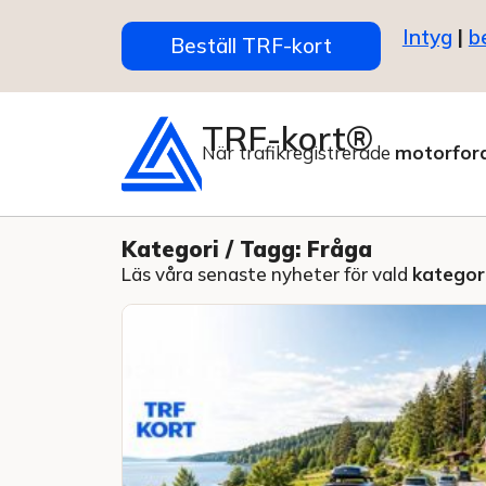
Intyg
|
b
Beställ TRF-kort
TRF-kort®
När trafikregistrerade
motorfor
Kategori / Tagg: Fråga
Läs våra senaste nyheter för vald
kategori