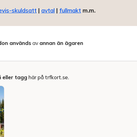
evis-skuldsatt
|
avtal
|
fullmakt
m.m.
don används
av
annan än ägaren
 eller tagg
här på trfkort.se.