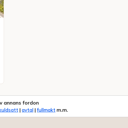
v annans fordon
kuldsatt
|
avtal
|
fullmakt
m.m.