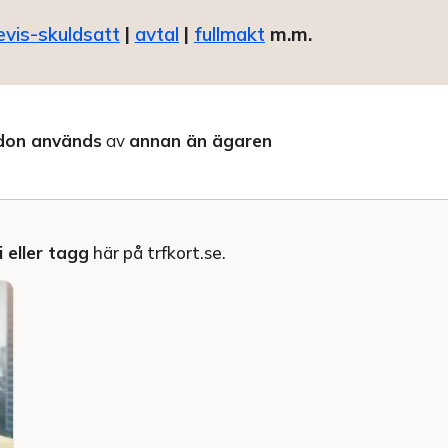
evis-skuldsatt
|
avtal
|
fullmakt
m.m.
don används
av
annan än ägaren
 eller tagg
här på trfkort.se.