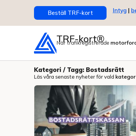
Intyg
|
b
Beställ TRF-kort
TRF-kort®
När trafikregistrerade
motorfor
Kategori / Tagg: Bostadsrätt
Läs våra senaste nyheter för vald
kategori