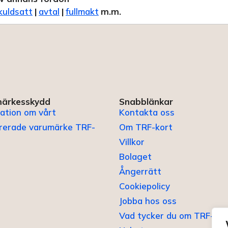
kuldsatt
|
avtal
|
fullmakt
m.m.
ärkesskydd
Snabblänkar
ation om vårt
Kontakta oss
trerade varumärke TRF-
Om TRF-kort
Villkor
Bolaget
Ångerrätt
Cookiepolicy
Jobba hos oss
Vad tycker du om TRF-kor