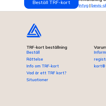
Beställ TRF-kort
Intyg
|
bevis-s
TRF-kort beställning
Varum
Beställ
Inform
Rättelse
regis
Info om TRF-kort
kort®
Vad är ett TRF kort?
Situationer